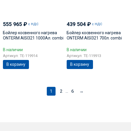
555 965
₽
439 504
₽
с НДС
с НДС
Бойлер косвенного нагрева
Бойлер косвенного нагрева
ONTERM AISI321 1000Ал. сombi
ONTERM AISI321 700л. сombi
В наличии
В наличии
Артикул: TE-119914
Артикул: TE-119913
В корзину
В корзину
1
2
6
→
...