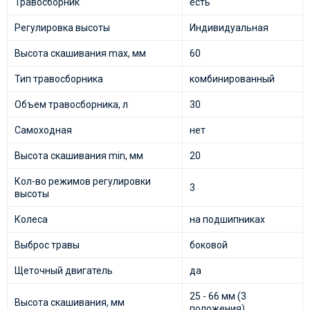
Травосборник
есть
Регулировка высоты
Индивидуальная
Высота скашивания max, мм
60
Тип травосборника
комбинированный
Объем травосборника, л
30
Самоходная
нет
Высота скашивания min, мм
20
Кол-во режимов регулировки
3
высоты
Колеса
на подшипниках
Выброс травы
боковой
Щеточный двигатель
да
25 - 66 мм (3
Высота скашивания, мм
положения)