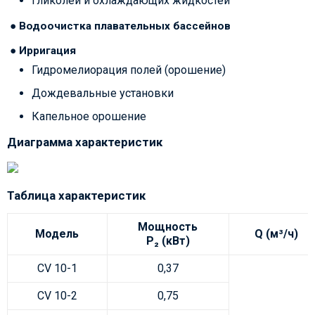
гликолей и охлаждающих жидкостей
● Водоочистка плавательных бассейнов
● Ирригация
Гидромелиорация полей (орошение)
Дождевальные установки
Капельное орошение
Диаграмма характеристик
Таблица характеристик
Мощность
Модель
Q (м³/ч)
P₂ (кВт)
CV 10-1
0,37
CV 10-2
0,75