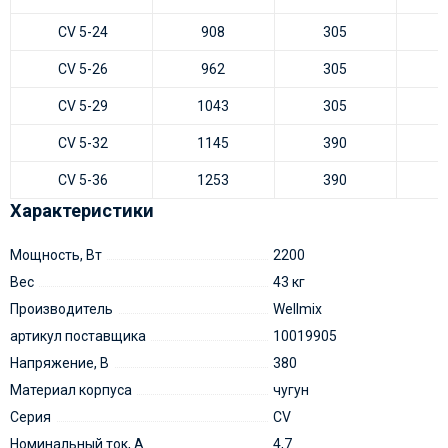
CV 5-24
908
305
CV 5-26
962
305
CV 5-29
1043
305
CV 5-32
1145
390
CV 5-36
1253
390
Характеристики
Мощность, Вт
2200
Вес
43 кг
Производитель
Wellmix
артикул поставщика
10019905
Напряжение, В
380
Материал корпуса
чугун
Серия
CV
Номинальный ток, А
4,7