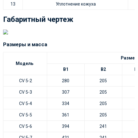
13
Уплотнение кожуха
Габаритный чертеж
Размеры и масса
Размер
Модель
B1
B2
B
CV 5-2
280
205
CV 5-3
307
205
CV 5-4
334
205
CV 5-5
361
205
CV 5-6
394
241
CV 5-7
421
241