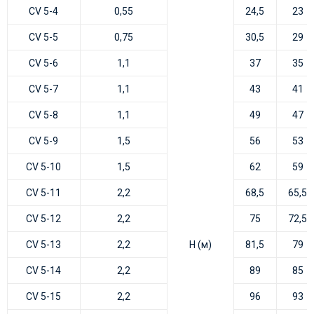
CV 5-4
0,55
24,5
23
CV 5-5
0,75
30,5
29
CV 5-6
1,1
37
35
CV 5-7
1,1
43
41
CV 5-8
1,1
49
47
CV 5-9
1,5
56
53
CV 5-10
1,5
62
59
CV 5-11
2,2
68,5
65,5
CV 5-12
2,2
75
72,5
CV 5-13
2,2
H (м)
81,5
79
CV 5-14
2,2
89
85
CV 5-15
2,2
96
93