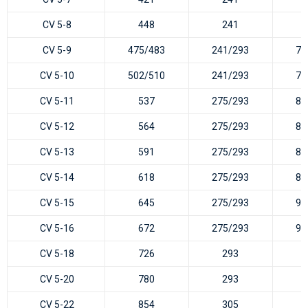
CV 5-8
448
241
CV 5-9
475/483
241/293
71
CV 5-10
502/510
241/293
74
CV 5-11
537
275/293
81
CV 5-12
564
275/293
83
CV 5-13
591
275/293
86
CV 5-14
618
275/293
89
CV 5-15
645
275/293
92
CV 5-16
672
275/293
94
CV 5-18
726
293
CV 5-20
780
293
CV 5-22
854
305