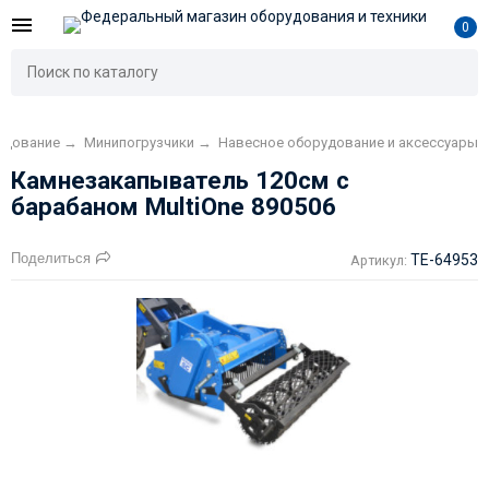
0
удование
→
Минипогрузчики
→
Навесное оборудование и аксессуары
Камнезакапыватель 120см с
барабаном MultiOne 890506
Поделиться
TE-64953
Артикул: