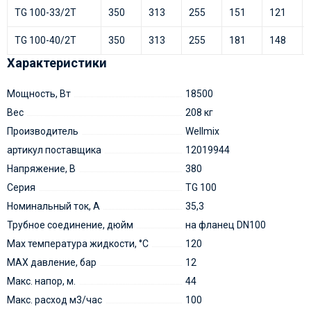
TG 100-33/2T
350
313
255
151
121
TG 100-40/2T
350
313
255
181
148
Характеристики
Мощность, Вт
18500
Вес
208 кг
Производитель
Wellmix
артикул поставщика
12019944
Напряжение, В
380
Серия
TG 100
Номинальный ток, А
35,3
Трубное соединение, дюйм
на фланец DN100
Мах температура жидкости, °С
120
MAX давление, бар
12
Макс. напор, м.
44
Макс. расход м3/час
100