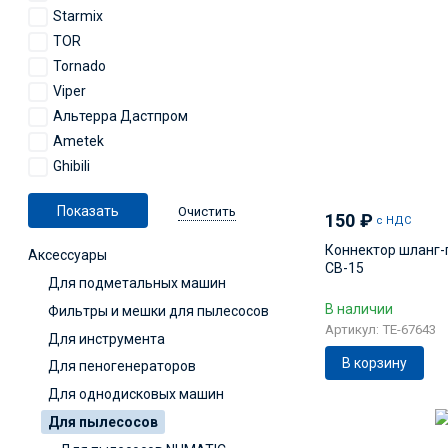
Starmix
TOR
Tornado
Viper
Альтерра Дастпром
Ametek
Ghibili
Очистить
150
₽
с НДС
Коннектор шланг-
Аксесcуары
СВ-15
Для подметальных машин
В наличии
Фильтры и мешки для пылесосов
Артикул: TE-67643
Для инструмента
В корзину
Для пеногенераторов
Для однодисковых машин
Для пылесосов