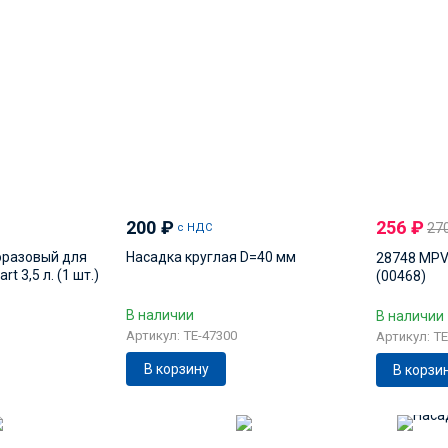
200
₽
256
₽
27
с НДС
оразовый для
Насадка круглая D=40 мм
28748 MPV
t 3,5 л. (1 шт.)
(00468)
В наличии
В наличии
Артикул: TE-47300
Артикул: TE
В корзину
В корзи