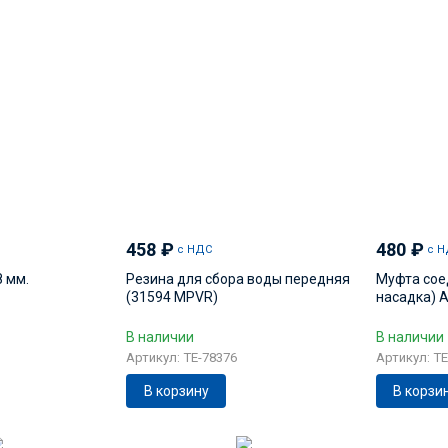
458
₽
480
₽
с НДС
с Н
8 мм.
Резина для сбора воды передняя
Муфта сое
(31594 MPVR)
насадка) 
В наличии
В наличии
Артикул: TE-78376
Артикул: T
В корзину
В корзи