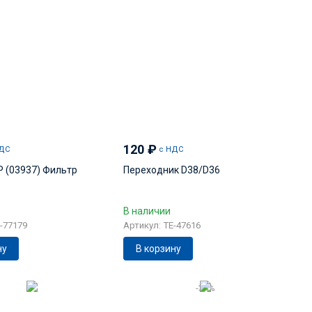
120
₽
ДС
с НДС
P (03937) Фильтр
Переходник D38/D36
В наличии
-77179
Артикул: TE-47616
ну
В корзину
-34%