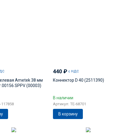
440
₽
ДС
с НДС
елевая Ametek 38 мм
Коннектор D 40 (2511390)
т.00156 SPPV (00003)
В наличии
E-117858
Артикул: TE-68701
ну
В корзину