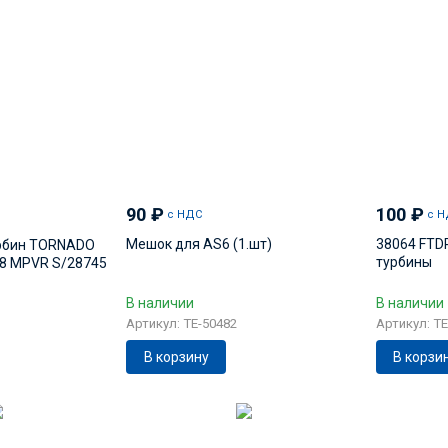
90
₽
100
₽
с НДС
с Н
Мешок для AS6 (1.шт)
38064 FTD
урбин TORNADO
турбины
48 MPVR S/28745
В наличии
В наличии
Артикул: TE-50482
Артикул: TE
В корзину
В корзи