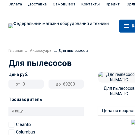
Оплата
Доставка
Самовывоз
Контакты
Кредит
Юрл
К
Главная
→
Аксесcуары
Для пылесосов
→
Для пылесосов
Цена
руб.
от
до
Для пылесосов
NUMATIC
Производитель
Цена по возрас
-5
Cleanfix
Columbus