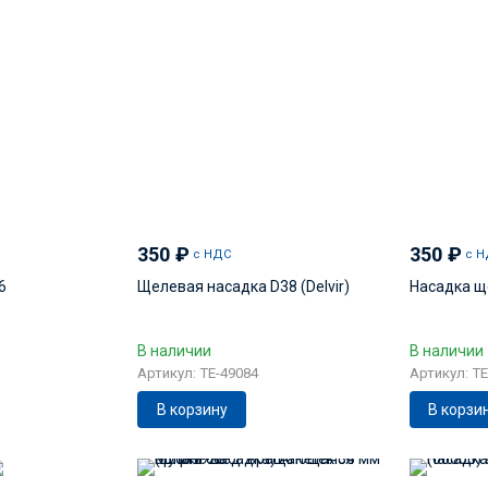
350
₽
350
₽
с НДС
с Н
6
Щелевая насадка D38 (Delvir)
Насадка щ
В наличии
В наличии
Артикул: TE-49084
Артикул: TE
В корзину
В корзи