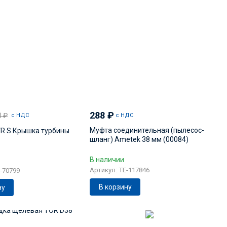
288
₽
0
₽
с НДС
с НДС
Муфта соединительная (пылесос-
R S Крышка турбины
шланг) Ametek 38 мм (00084)
В наличии
Артикул: TE-117846
-70799
В корзину
ну