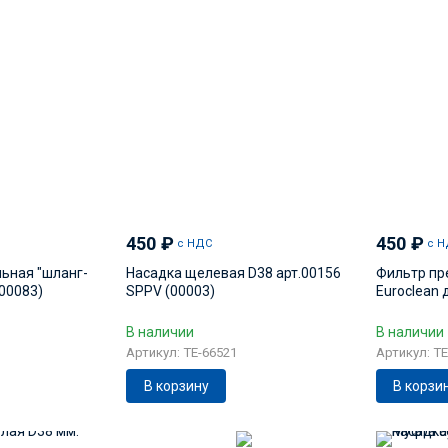
450
₽
450
₽
с НДС
с Н
ьная "шланг-
Насадка щелевая D38 арт.00156
Фильтр пр
.00083)
SPPV (00003)
Euroclean 
В наличии
В наличии
Артикул: TE-66521
Артикул: TE
В корзину
В корзи