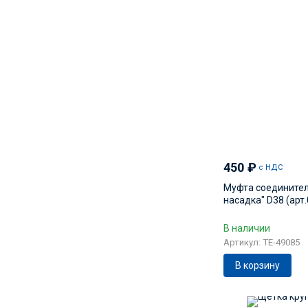
450
₽
с НДС
Муфта соединител
насадка" D38 (арт
В наличии
Артикул: TE-49085
В корзину