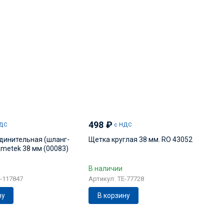
498
₽
ДС
с НДС
динительная (шланг-
Щетка круглая 38 мм. RO 43052
Ametek 38 мм (00083)
В наличии
E-117847
Артикул: TE-77728
ну
В корзину