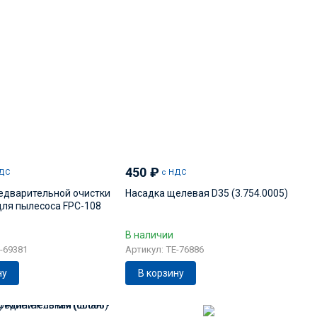
450
₽
ДС
с НДС
едварительной очистки
Насадка щелевая D35 (3.754.0005)
для пылесоса FPC-108
В наличии
-69381
Артикул: TE-76886
ну
В корзину