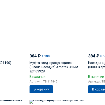
384
₽
384
₽
с НДС
с Н
501190)
Муфта соед. вращающаяся
Насадка щ
(шланг-насадка) Ametek 38 мм
(00003) ар
арт.03928
В наличии
В наличии
Артикул: TE-117845
Артикул: T
В корзину
В корзи