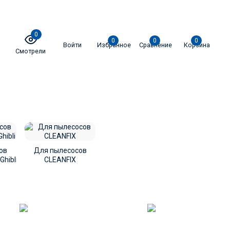
0
0
0
0
Войти
Избранное
Сравнение
Корзина
Смотрели
ов
Для пылесосов
Ghibli
CLEANFIX