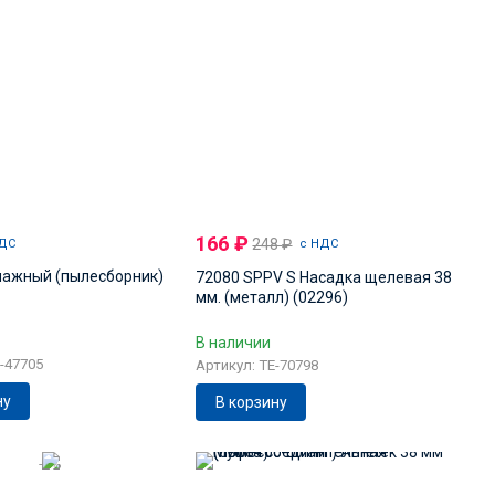
166
₽
248
₽
ДС
с НДС
ажный (пылесборник)
72080 SPPV S Насадка щелевая 38
мм. (металл) (02296)
В наличии
-47705
Артикул: TE-70798
ну
В корзину
-6%