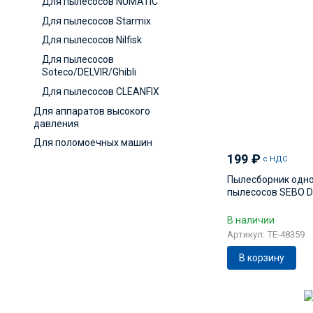
Для пылесосов NUMATIC
Для пылесосов Starmix
Для пылесосов Nilfisk
Для пылесосов
Soteco/DELVIR/Ghibli
Для пылесосов CLEANFIX
Для аппаратов высокого
давления
Для поломоечных машин
199
₽
с НДС
Пылесборник одн
пылесосов SEBO Dar
В наличии
Артикул: TE-48359
В корзину