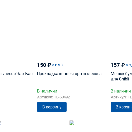
150
₽
157
₽
с НДС
с Н
пылесос Чао-Бао
Прокладка коннектора пылесоса
Мешок бум
для Ghibli
В наличии
В наличии
Артикул: TE-68492
Артикул: TE
В корзину
В корзи