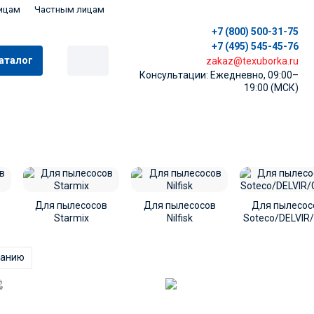
ицам
Частным лицам
+7 (800) 500-31-75
+7 (495) 545-45-76
аталог
zakaz@texuborka.ru
Консультации: Ежедневно, 09:00–
19:00 (МСК)
Для пылесосов
Для пылесосов
Для пылесос
Starmix
Nilfisk
Soteco/DELVIR/
танию
%