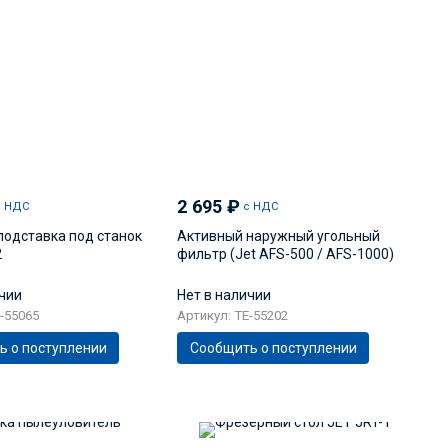
2 695
₽
с НДС
с НДС
подставка под станок
Активный наружный угольный
2
фильтр (Jet AFS-500 / AFS-1000)
ичии
Нет в наличии
-55065
Артикул: TE-55202
ь о поступлении
Сообщить о поступлении