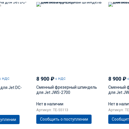
%
8 900
₽
8 900
₽
с НДС
с НДС
Сменный фрезерный шпиндель
Сменный 
для Jet DC-
для Jet JWS-2700
для Jet J
Нет в наличии
Нет в нал
Артикул: TE-55113
Артикул: TE
Сообщить о поступлении
Сообщит
туплении