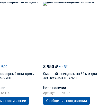
8 950
₽
с НДС
с НДС
фрезерный шпиндель
Сменный шпиндель на 32 мм для
WS-2700
Jet JWS-35X IT-SPI233
ичии
Нет в наличии
-55114
Артикул: TE-55107
ь о поступлении
Сообщить о поступлении