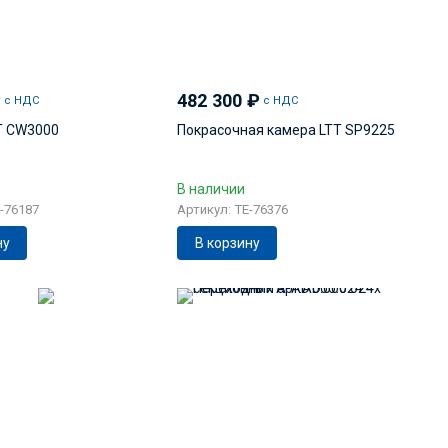
₽
482 300
₽
с НДС
с НДС
T CW3000
Покрасочная камера LTT SP9225
В наличии
-76187
Артикул: TE-76376
ну
В корзину