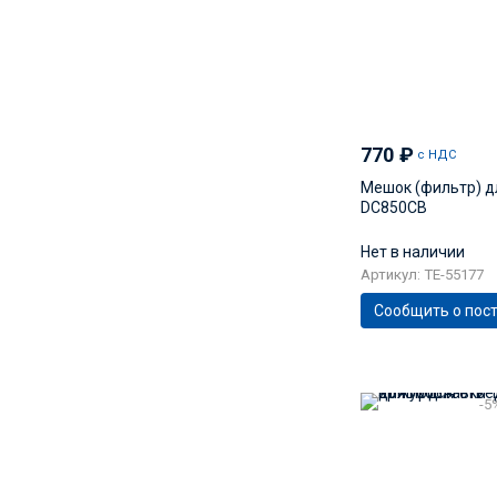
770
₽
с НДС
Мешок (фильтр) д
DC850CB
Нет в наличии
Артикул: TE-55177
Сообщить о пос
-5