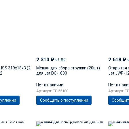
2 310
₽
2 618
₽
с НДС
HSS 319x18x3 (2
Мешки для сбора стружки (20шт)
Открытая 
12
для Jet DC-1800
Jet JWP-1
Нет в наличии
Нет в нал
Артикул: TE-55180
Артикул: TE
туплении
Сообщить о поступлении
Сообщит