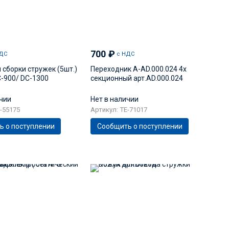
700
₽
ДС
с НДС
сборки стружек (5шт.)
Переходник A-AD.000.024 4х
C-900/ DC-1300
секционный арт.AD.000.024
ичии
Нет в наличии
-55175
Артикул: TE-71017
ь о поступлении
Сообщить о поступлении