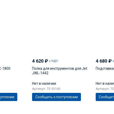
4 620
₽
4 680
₽
с НДС
C-1800
Полка для инструментов для Jet
Подставка
JWL-1442
Нет в наличии
Нет в нал
Артикул: TE-55143
Артикул: TE
туплении
Сообщить о поступлении
Сообщит