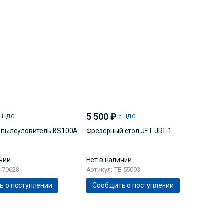
5 500
₽
с НДС
с НДС
 пылеуловитель BS100A
Фрезерный стол JET JRT-1
ичии
Нет в наличии
-70628
Артикул: TE-55093
ь о поступлении
Сообщить о поступлении