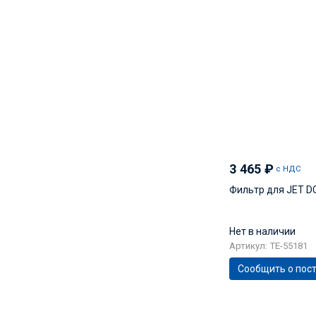
3 465
₽
с НДС
Фильтр для JET D
Нет в наличии
Артикул: TE-55181
Сообщить о пос