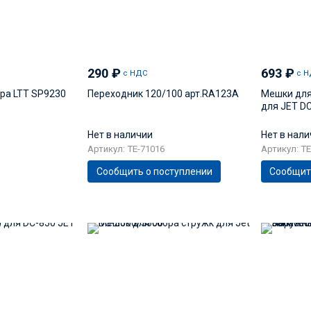
290
₽
693
₽
с НДС
с Н
ра LTT SP9230
Переходник 120/100 арт.RA123A
Мешки для 
для JET D
Нет в наличии
Нет в нал
Артикул: TE-71016
Артикул: TE
Сообщить о поступлении
Сообщит