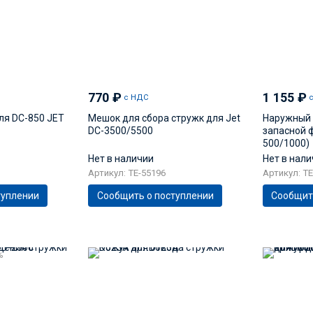
770
₽
1 155
₽
с НДС
ля DC-850 JET
Мешок для сбора стружк для Jet
Наружный 
DC-3500/5500
запасной ф
500/1000)
Нет в наличии
Нет в нал
Артикул: TE-55196
Артикул: TE
туплении
Сообщить о поступлении
Сообщит
%