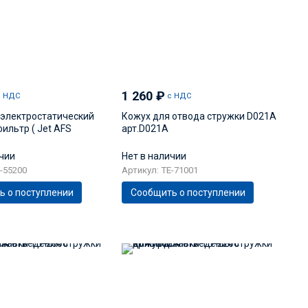
1 260
₽
с НДС
с НДС
электростатический
Кожух для отвода стружки D021A
ильтр ( Jet AFS
арт.D021A
ичии
Нет в наличии
-55200
Артикул: TE-71001
ь о поступлении
Сообщить о поступлении