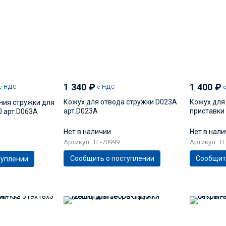
1 340
₽
1 400
₽
с НДС
с НДС
Кожух для отвода стружки D023A
Кожух для
ния стружки для
арт.D023A
приставки
0 арт.D063A
Нет в наличии
Нет в нал
Артикул: TE-70999
Артикул: TE
Сообщить о поступлении
Сообщит
туплении