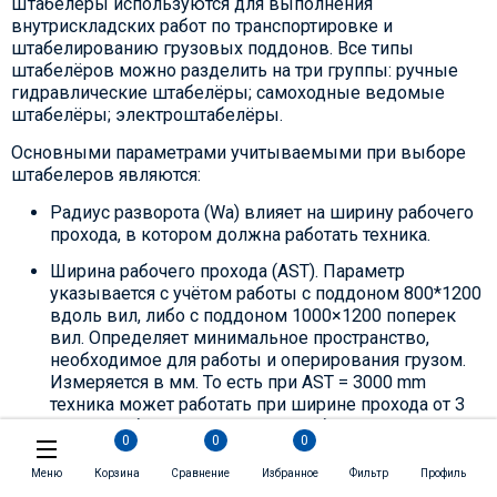
Штабелёры используются для выполнения
внутрискладских работ по транспортировке и
штабелированию грузовых поддонов. Все типы
штабелёров можно разделить на три группы: ручные
гидравлические штабелёры; самоходные ведомые
штабелёры; электроштабелёры.
Основными параметрами учитываемыми при выборе
штабелеров являются:
Радиус разворота (Wa) влияет на ширину рабочего
прохода, в котором должна работать техника.
Ширина рабочего прохода (AST). Параметр
указывается с учётом работы с поддоном 800*1200
вдоль вил, либо с поддоном 1000×1200 поперек
вил. Определяет минимальное пространство,
необходимое для работы и оперирования грузом.
Измеряется в мм. То есть при AST = 3000 mm
техника может работать при ширине прохода от 3
метров и более, хотя Wa может быть и 2000 мм.
0
0
0
Остаточная грузоподъемность — ввиду
Меню
Корзина
Сравнение
Избранное
Фильтр
Профиль
особенностей конструкции с высотой подъёма