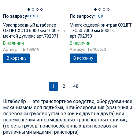
По запросу
По запросу
с НДС
с НДС
Узкопроходный штабелер
Многоходовой ричтрак OXLIFT
OXLIFT XC10 6000 мм 1000 кг с
TFC50 7000 мм 5000 кг
мачтой дуплекс арт.792371
арт.792350
В наличии
В наличии
Артикул: TE-109619
Артикул: TE-109620
В корзину
В корзину
1
2
48
→
...
Штабелёр — это транспортное средство, оборудованное
механизмом для подъёма, штабелирования (хранения и
перевозки грузовс установкой их друг на друга) или
перемещения интермодальных транспортных единиц
(то есть
г
рузов, приспособленных для перевозки
различными видами транспорта).