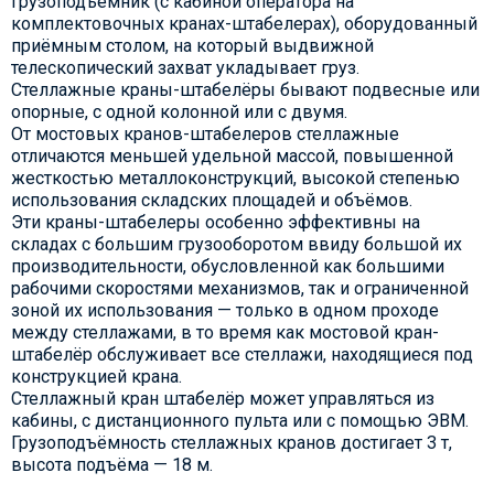
грузоподъёмник (с кабиной оператора на
комплектовочных кранах-штабелерах), оборудованный
приёмным столом, на который выдвижной
телескопический захват укладывает груз.
Стеллажные краны-штабелёры бывают подвесные или
опорные, с одной колонной или с двумя.
От мостовых кранов-штабелеров стеллажные
отличаются меньшей удельной массой, повышенной
жесткостью металлоконструкций, высокой степенью
использования складских площадей и объёмов.
Эти краны-штабелеры особенно эффективны на
складах с большим грузооборотом ввиду большой их
производительности, обусловленной как большими
рабочими скоростями механизмов, так и ограниченной
зоной их использования — только в одном проходе
между стеллажами, в то время как мостовой кран-
штабелёр обслуживает все стеллажи, находящиеся под
конструкцией крана.
Стеллажный кран штабелёр может управляться из
кабины, с дистанционного пульта или с помощью ЭВМ.
Грузоподъёмность стеллажных кранов достигает 3 т,
высота подъёма — 18 м.