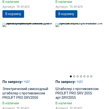
арт.SRV1645
арт.SRV2035
В наличии
В наличии
Артикул: TE-81425
Артикул: TE-81429
В корзину
В корзину
По запросу
По запросу
с НДС
с НДС
Электрический самоходный
Штабелер с противовесом
штабелер с противовесом
PROLIFT PRO SRV 2055
PROLIFT PRO SRV2050
арт.SRV2055
арт.SRV2050
В наличии
В наличии
Артикул: TE-81431
Артикул: TE-81432