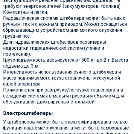
эксплуатации и ремонте. Сравнительно дёшевы. Не
требуют энергоносителей (аккумуляторов, топлива).
Компактны и легки.
Гидравлическая система штабелёра может быть как с
ручным, так и с ножным приводом. Может оснащаться
сбрасывающим устройством для мягкого опускания
груза на пол.
Для гидравлических штабелёров характерны
недостатки гидравлических систем (утечки и
протекания).
Грузоподъёмность варьируется от 500 кг до 2 т. Высота
подъёма до 3 м.
Интенсивность использования ручного штабелера и
масса поднимаемого груза ограничены мускульной
силой оператора.
Применяются при разгрузке/погрузке транспорта и в
складских системах с малым грузовым объёмом для
обслуживания двухъярусных стеллажей.
Электроштабелеры
У штабелеров может быть электрифицирована только
функция подъёма/опускания, а могут быть самоходные
модели, ведомые пешим оператором или снабженные