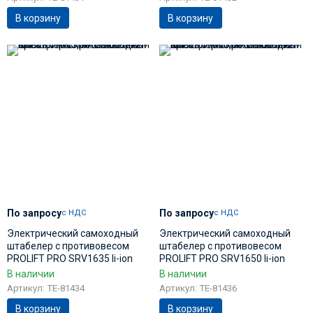
В корзину
В корзину
По запросу
По запросу
с НДС
с НДС
Электрический самоходный
Электрический самоходный
штабелер с противовесом
штабелер с противовесом
PROLIFT PRO SRV1635 li-ion
PROLIFT PRO SRV1650 li-ion
арт.SRV1635, АКБ 200 Aч Li-ion
арт.SRV1650, АКБ 200 Aч Li-ion
В наличии
В наличии
Артикул: TE-81434
Артикул: TE-81436
В корзину
В корзину