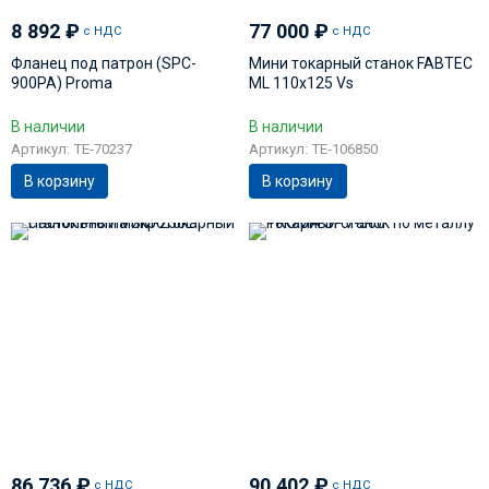
8 892
₽
77 000
₽
с НДС
с НДС
Фланец под патрон (SPC-
Мини токарный станок FABTEС
900PA) Proma
ML 110x125 Vs
В наличии
В наличии
Артикул: TE-70237
Артикул: TE-106850
В корзину
В корзину
86 736
₽
90 402
₽
с НДС
с НДС