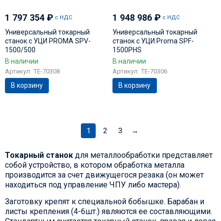
1 797 354
₽
1 948 986
₽
с НДС
с НДС
Универсальный токарный
Универсальный токарный
станок с УЦИ PROMA SPV-
станок с УЦИ Proma SPF-
1500/500
1500PHS
В наличии
В наличии
Артикул: TE-70308
Артикул: TE-70306
В корзину
В корзину
1
2
3
→
Токарный станок
для металлообработки представляет
собой устройство, в котором обработка металла
производится за счет движущегося резака (он может
находиться под управление ЧПУ либо мастера).
Заготовку крепят к специальной бобышке. Барабан и
листы крепления (4-6шт.) являются ее составляющими.