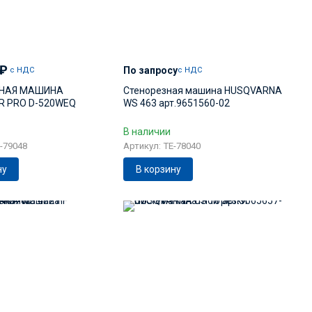
₽
По запросу
с НДС
с НДС
ЗНАЯ МАШИНА
Стенорезная машина HUSQVARNA
R PRO D-520WEQ
WS 463 арт.9651560-02
В наличии
-79048
Артикул: TE-78040
ну
В корзину