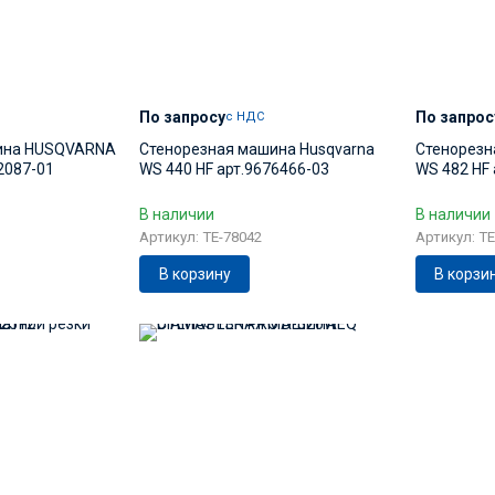
По запросу
По запрос
с НДС
ина HUSQVARNA
Стенорезная машина Husqvarna
Стенорез
2087-01
WS 440 HF арт.9676466-03
WS 482 HF 
В наличии
В наличии
Артикул: TE-78042
Артикул: TE
В корзину
В корзи