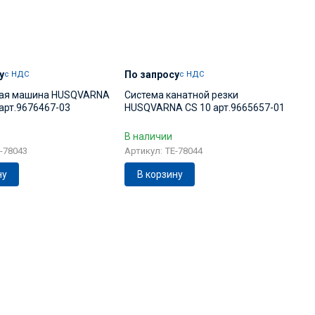
у
По запросу
с НДС
с НДС
ная машина HUSQVARNA
Система канатной резки
арт.9676467-03
HUSQVARNA CS 10 арт.9665657-01
В наличии
-78043
Артикул: TE-78044
ну
В корзину