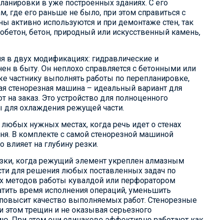
анировки в уже построенных зданиях. С его
 где его раньше не было, при этом справиться с
ы активно используются и при демонтаже стен, так
обетон, бетон, природный или искусственный камень,
 в двух модификациях: гидравлические и
нен в быту. Он неплохо справляется с бетонными или
е частнику выполнять работы по перепланировке,
я стенорезная машина – идеальный вариант для
т на заказ. Это устройство для полноценного
ы для охлаждения режущей части.
юбых нужных местах, когда речь идет о стенах
ня. В комплекте с самой стенорезной машиной
 влияет на глубину резки.
езки, когда режущий элемент укреплен алмазным
ти для решения любых поставленных задач по
их методов работы кувалдой или перфоратором
атить время исполнения операций, уменьшить
 повысит качество выполняемых работ. Стенорезные
и этом трещин и не оказывая серьезного
нию. При этом они одинаково эффективно работают как