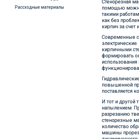
Стенорезная ма
Рассходные материалы
помощью можно 
такими работам
как без пробле
кирпич за счет
Современные с
электрические.
кирпичными сте
формировать ок
использования 
функционирован
Гидравлические
повышенной про
поставляется к
И тот и другой
напылением. П
разрезанию тве
стенорезные ма
количество обр
машины прореза
динамического 