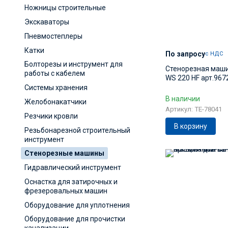
Ножницы строительные
Экскаваторы
Пневмостеплеры
Катки
По запросу
с НДС
Болторезы и инструмент для
Стенорезная маш
работы с кабелем
WS 220 HF арт.967
Системы хранения
В наличии
Желобонакатчики
Артикул: TE-78041
Резчики кровли
В корзину
Резьбонарезной строительный
инструмент
Стенорезные машины
Гидравлический инструмент
Оснастка для затирочных и
фрезеровальных машин
Оборудование для уплотнения
Оборудование для прочистки