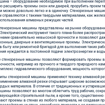
шина – оборудование необходимое при выполнении перепл
расширить проемы окон или дверей, прорубить проем там,
и можно довольно легко и в одиночку. Стенорезные машин
м справляются с такими твердыми материалами, как желез
 использования алмазных режущих частей.
тенорезные машины представлены на рынке оборудования
 Электрический инструмент такого плана более распростра
нами сравнительно невысокой прочности и позволяют даж
онные, дверные и вентиляционные проемы. Электрическа
в быту или ремонтной бригадой для выполнения таких рабо
ия нуждается в постоянной подаче электроэнергии и вод
 стенорезные машины позволяют формировать проемы в л
чности, например из прочного и твердого природного кам
омплекс гидравлического оборудования, мощность которого
 типы стенорезной машины применяют технику алмазной р
рименение алмазной резки открывает широкие возможнос
рдых материалов. В отличие от традиционных и устаревш
шины позволяют во многом облегчить труд рабочих, сокр
азующейся строительной пыли, а кроме того, существенно
ют проемы в стенах из любого материала, не создавая пр
воздействия на стену, способного привести к ее разруше