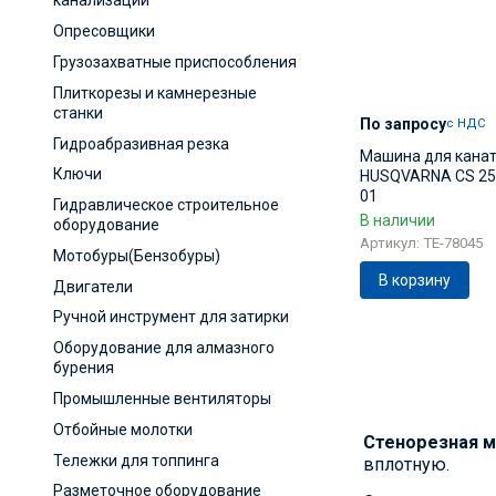
канализации
Опресовщики
Грузозахватные приспособления
Плиткорезы и камнерезные
станки
По запросу
с НДС
Гидроабразивная резка
Машина для канат
Ключи
HUSQVARNA CS 251
01
Гидравлическое строительное
В наличии
оборудование
Артикул: TE-78045
Мотобуры(Бензобуры)
В корзину
Двигатели
Ручной инструмент для затирки
Оборудование для алмазного
бурения
Промышленные вентиляторы
Отбойные молотки
Стенорезная
м
Тележки для топпинга
вплотную.
Разметочное оборудование