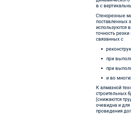
в с вертикальн
Стенорезные ма
поставленных 
используются в
точность резки
связанных с
реконструк
при выполн
при выпол
и во многи
К алмазной тех
строительных б
(снижаются тру
очевидна и для 
проведения доп