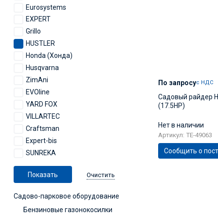
Eurosystems
EXPERT
Grillo
HUSTLER
Honda (Хонда)
Husqvarna
ZimAni
По запросу
с НДС
EVOline
Садовый райдер Hu
YARD FOX
(17.5HP)
VILLARTEC
Нет в наличии
Сraftsman
Артикул: TE-49063
Expert-bis
Сообщить о пос
SUNREKA
Очистить
Садово-парковое оборудование
Бензиновые газонокосилки