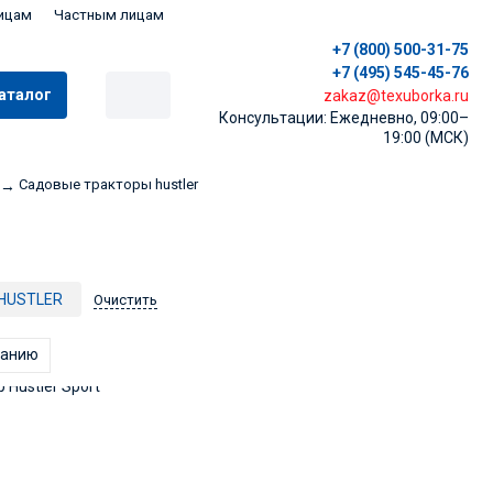
ицам
Частным лицам
+7 (800) 500-31-75
+7 (495) 545-45-76
аталог
zakaz@texuborka.ru
Консультации: Ежедневно, 09:00–
19:00 (МСК)
Садовые тракторы hustler
→
HUSTLER
Очистить
танию