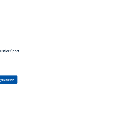
stler Sport
туплении