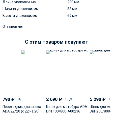
Длина упаковки, мм
230 мм
Ширина упаковки, мм
83 мм
Высота упаковки, мм
69 мм
Отзывов нет
C этим товаром покупают
790
₽
2 690
₽
5 290
₽
с НДС
с НДС
с Н
Переходник для шнека
Шнек для мотобура ADA
Шнек для мо
ADA 22/20 (с 22 на 20)
Drill 100/800-А00236
Drill 250/800