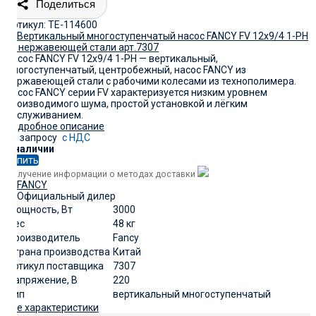
Поделиться
Артикул:
TE-114600
Насос FANCY FV 12x9/4 1-PH — вертикальный,
многоступенчатый, центробежный, насос FANCY из
нержавеющей стали с рабочими колесами из технополимера.
Насос FANCY серии FV характеризуется низким уровнем
производимого шума, простой установкой и лёгким
обслуживанием.
Подробное описание
По запросу
с НДС
В наличии
Купить
Получение информации о методах доставки
Мощность, Вт
3000
Вес
48 кг
Производитель
Fancy
Страна производства
Китай
артикул поставщика
7307
Напряжение, В
220
Тип
вертикальный многоступенчатый
Все характеристики