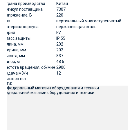
Страна производства
Китай
артикул поставщика
7307
Напряжение, В
220
Тип
вертикальный многоступенчатый
Материал корпуса
нержавеющая сталь
Серия
FV
Класс защиты
IP 55
Длина, мм
202
Ширина, мм
202
Высота, мм
837
Напор, м
48.6
Частота вращения, об/мин
2900
Подача м3/ч
12
Отзывов нет
Теги:
Федеральный магазин оборудования и техники