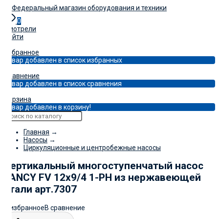
0
Смотрели
Войти
0
Избранное
Товар добавлен в список избранных
0
Сравнение
Товар добавлен в список сравнения
0
Корзина
Товар добавлен в корзину!
Главная
→
Насосы
→
Циркуляционные и центробежные насосы
Вертикальный многоступенчатый насос
FANCY FV 12x9/4 1-PH из нержавеющей
стали арт.7307
В избранное
В сравнение