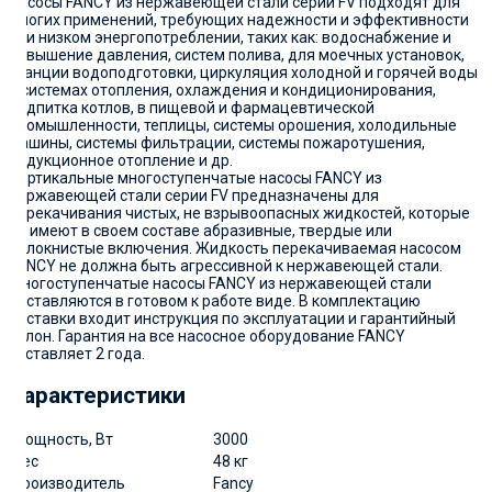
Насосы FANCY из нержавеющей стали серии FV подходят для
многих применений, требующих надежности и эффективности
при низком энергопотреблении, таких как: водоснабжение и
повышение давления, систем полива, для моечных установок,
станции водоподготовки, циркуляция холодной и горячей воды
в системах отопления, охлаждения и кондиционирования,
подпитка котлов, в пищевой и фармацевтической
промышленности, теплицы, системы орошения, холодильные
машины, системы фильтрации, системы пожаротушения,
индукционное отопление и др.
Вертикальные многоступенчатые насосы FANCY из
нержавеющей стали серии FV предназначены для
перекачивания чистых, не взрывоопасных жидкостей, которые
не имеют в своем составе абразивные, твердые или
волокнистые включения. Жидкость перекачиваемая насосом
FANCY не должна быть агрессивной к нержавеющей стали.
Многоступенчатые насосы FANCY из нержавеющей стали
поставляются в готовом к работе виде. В комплектацию
поставки входит инструкция по эксплуатации и гарантийный
талон. Гарантия на все насосное оборудование FANCY
составляет 2 года.
Характеристики
Мощность, Вт
3000
Вес
48 кг
Производитель
Fancy