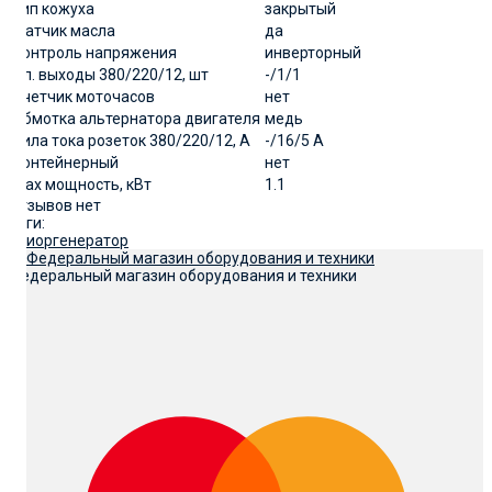
Тип кожуха
закрытый
Датчик масла
да
Контроль напряжения
инверторный
Эл. выходы 380/220/12, шт
-/1/1
Счетчик моточасов
нет
Обмотка альтернатора двигателя
медь
Сила тока розеток 380/220/12, А
-/16/5 А
Контейнерный
нет
Max мощность, кВт
1.1
Отзывов нет
Теги:
приор
генератор
Федеральный магазин оборудования и техники