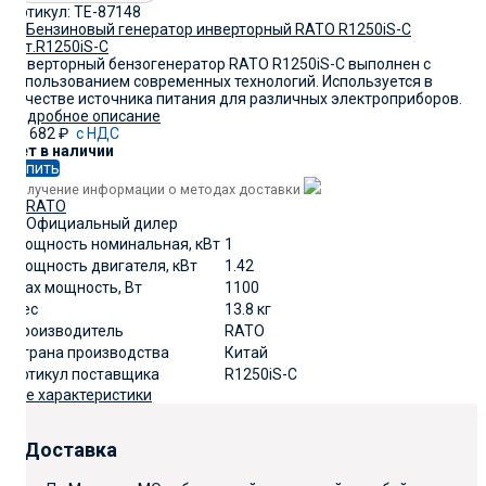
Артикул:
TE-87148
Инверторный бензогенератор RATO R1250iS-C выполнен с
использованием современных технологий. Используется в
качестве источника питания для различных электроприборов.
Подробное описание
25 682
₽
с НДС
Нет в наличии
Купить
Получение информации о методах доставки
Мощность номинальная, кВт
1
Мощность двигателя, кВт
1.42
Max мощность, Вт
1100
Вес
13.8 кг
Производитель
RATO
Страна производства
Китай
артикул поставщика
R1250iS-C
Все характеристики
Доставка