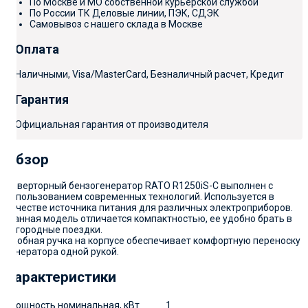
По Москве и МО собственной курьерской службой
По России ТК Деловые линии, ПЭК, СДЭК
Самовывоз с нашего склада в Москве
Оплата
Наличными, Visa/MasterCard, Безналичный расчет, Кредит
Гарантия
Официальная гарантия от производителя
Обзор
Инверторный бензогенератор RATO R1250iS-C выполнен с
использованием современных технологий. Используется в
качестве источника питания для различных электроприборов.
Данная модель отличается компактностью, ее удобно брать в
загородные поездки.
Удобная ручка на корпусе обеспечивает комфортную переноску
генератора одной рукой.
Характеристики
Мощность номинальная, кВт
1