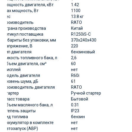
Мощность двигателя, кВт
1.42
Max мощность, Вт
1100
Вес
13.8 кг
Производитель
RATO
Страна производства
Китай
артикул поставщика
R1250iS-C
Габариты без упаковки, мм
370х240х430
Напряжение, В
220
Тип двигателя
бензиновый
Емкость топливного бака, л
2,6
Объем двигателя, см³
60
Дисплей
нет
Модель двигателя
R60i
Уровень шума, дБ
61
Производитель двигателя
RATO
Стартер
Ручной стартер
Класс товара
Бытовой
Объем масляного бака, л
0.31
Степень защиты
IP23
Вид топлива
бензин
Аккумулятор в комплекте
нет
Автозапуск (АВР)
нет