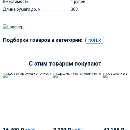
Вместимость
1 рулон
Длина бумаги до, м
300
Подборки товаров в категории:
NOFER
C этим товаром покупают
16 490
₽
3 290
₽
42 165
₽
с НДС
с НДС
с 