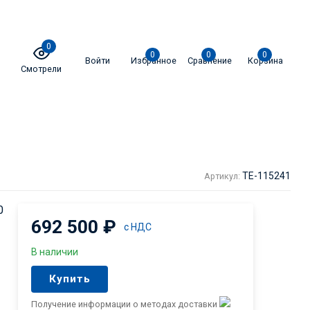
0
0
0
0
Войти
Избранное
Сравнение
Корзина
Смотрели
TE-115241
Артикул:
0
692 500
₽
с НДС
В наличии
Купить
Получение информации о методах доставки