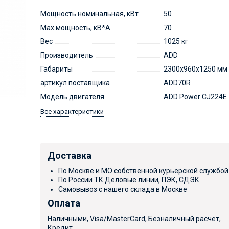
Мощность номинальная, кВт
50
Max мощность, кВ*А
70
Вес
1025 кг
Производитель
ADD
Габариты
2300x960x1250 мм
артикул поставщика
ADD70R
Модель двигателя
ADD Power CJ224E
Все характеристики
Доставка
По Москве и МО собственной курьерской службой
По России ТК Деловые линии, ПЭК, СДЭК
Самовывоз с нашего склада в Москве
Оплата
Наличными, Visa/MasterCard, Безналичный расчет,
Кредит