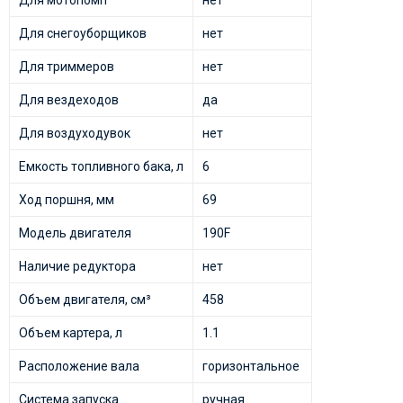
Для мотопомп
нет
Для снегоуборщиков
нет
Для триммеров
нет
Для вездеходов
да
Для воздуходувок
нет
Емкость топливного бака, л
6
Ход поршня, мм
69
Модель двигателя
190F
Наличие редуктора
нет
Объем двигателя, см³
458
Объем картера, л
1.1
Расположение вала
горизонтальное
Система запуска
ручная