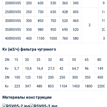
200RSV05
200
600
530
360
340
92
250RSV05
250
730
630
428
405
144
300RSV05
300
850
750
520
460
197
2
350RSV05
350
980
950
690
520
321
400RSV05
400
1100
1050
760
580
39
Kv (м3/ч) фильтра чугунного
DN
15
20
25
32
40
50
65
80
Kv
5,7
10,4
16,4
27,3
42
64,7
96
149
DN
100
125
150
200
250
300
350
400
Kv
223
347
480
853
1104
1450
1800
2200
Материалы конструкции