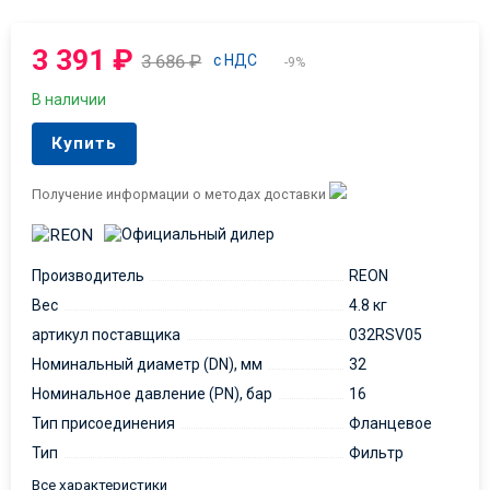
3 391
₽
3 686
₽
с НДС
-9%
В наличии
Купить
Получение информации о методах доставки
Производитель
REON
Вес
4.8 кг
артикул поставщика
032RSV05
Номинальный диаметр (DN), мм
32
Номинальное давление (PN), бар
16
Тип присоединения
Фланцевое
Тип
Фильтр
Все характеристики