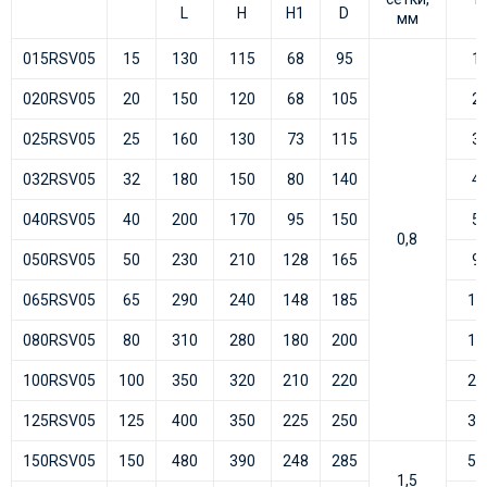
L
H
H1
D
мм
015RSV05
15
130
115
68
95
1,
020RSV05
20
150
120
68
105
2,
025RSV05
25
160
130
73
115
3,
032RSV05
32
180
150
80
140
4,
040RSV05
40
200
170
95
150
5,
0,8
050RSV05
50
230
210
128
165
9,
065RSV05
65
290
240
148
185
13
080RSV05
80
310
280
180
200
17
100RSV05
100
350
320
210
220
26
125RSV05
125
400
350
225
250
39
150RSV05
150
480
390
248
285
56
1,5