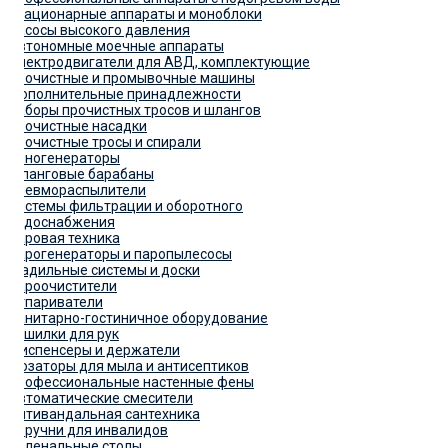
Стационарные аппараты и моноблоки
Насосы высокого давления
Автономные моечные аппараты
Электродвигатели для АВД, комплектующие
Прочистные и промывочные машины
Дополнительные принадлежности
Наборы прочистных тросов и шлангов
Прочистные насадки
Прочистные тросы и спирали
Пеногенераторы
Шланговые барабаны
Пневмораспылители
Системы фильтрации и оборотного
водоснабжения
Паровая техника
Парогенераторы и паропылесосы
Гладильные системы и доски
Пароочистители
Отпариватели
Санитарно-гостиничное оборудование
Сушилки для рук
Диспенсеры и держатели
Дозаторы для мыла и антисептиков
Профессиональные настенные фены
Автоматические смесители
Антивандальная сантехника
Поручни для инвалидов
Пеленальные столы