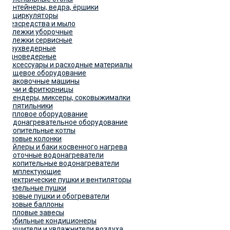
Контейнеры, ведра, ёршики
Рециркуляторы
Дезсредства и мыло
Тележки уборочные
Тележки сервисные
Двухведерные
Одноведерные
Акксессуары и расходные материалы
Пищевое оборудование
Упаковочные машины
Печи и фритюрницы
Блендеры, миксеры, соковыжималки
Кипятильники
Тепловое оборудование
Водонагревательное оборудование
Отопительные котлы
Газовые колонки
Бойлеры и баки косвенного нагрева
Проточные водонагреватели
Накопительные водонагреватели
Комплектующие
Электрические пушки и вентиляторы
Дизельные пушки
Газовые пушки и обогреватели
Газовые баллоны
Тепловые завесы
Мобильные кондиционеры
Осушители и увлажнители воздуха