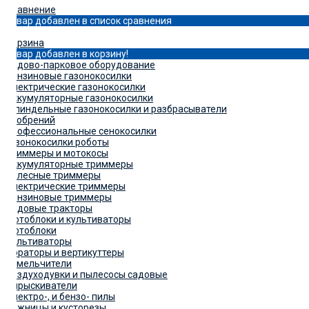
Сравнение
Товар добавлен в список сравнения
0
Корзина
Товар добавлен в корзину!
Садово-парковое оборудование
Бензиновые газонокосилки
Электрические газонокосилки
Аккумуляторные газонокосилки
Шпиндельные газонокосилки и разбрасыватели
удобрений
Профессиональные сенокосилки
Газонокосилки роботы
Триммеры и мотокосы
Аккумуляторные триммеры
Колесные триммеры
Электрические триммеры
Бензиновые триммеры
Садовые тракторы
Мотоблоки и культиваторы
Мотоблоки
Культиваторы
Аэраторы и вертикуттеры
Измельчители
Воздуходувки и пылесосы садовые
Опрыскиватели
Электро-, и бензо- пилы
Ножницы и кусторезы