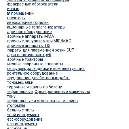
Инфракрасные обогреватели
Уличные
Для помещений
Конвекторы
Универсальные горелки
Стационарные теплогенераторы
Сварочное оборудование
Сварочные аппараты MMA
Сварочные полуавтоматы MIG/MAG
Сварочные аппараты TIG
Аппараты для плазменной резки CUT
Сварка пластиковых труб
Сварочные тракторы
Стыковые сварочные аппараты
Аксессуары, расходники и комплектующие
Строительное оборудование
Оборудование для бетонных работ
Бетономешалки
Затирочные машины по бетону
Шлифовальные ,Фрезеровальные машины по
бетону
Шлифовальные и строгальные машины
Мотопомпы
Сабельные пилы
Ручной инструмент
Пресс-оборудование
Пресс-инструмент
Пресс-клещи