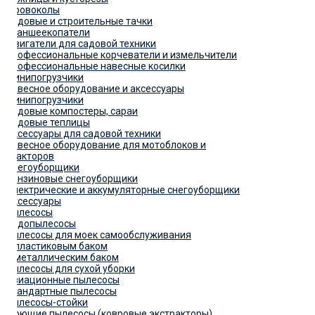
Дровоколы
Садовые и строительные тачки
Траншеекопатели
Двигатели для садовой техники
Профессиональные корчеватели и измельчители
Профессиональные навесные косилки
Минипогрузчики
Навесное оборудование и аксессуары
Минипогрузчики
Садовые компостеры, сараи
Садовые теплицы
Аксессуары для садовой техники
Навесное оборудование для мотоблоков и
тракторов
Снегоуборщики
Бензиновые снегоуборщики
Электрические и аккумуляторные снегоуборщики
Аксессуары
Пылесосы
Водопылесосы
Пылесосы для моек самообслуживания
С пластиковым баком
С металлическим баком
Пылесосы для сухой уборки
Авиационные пылесосы
Стандартные пылесосы
Пылесосы-стойки
Моющие пылесосы (ковровые экстракторы)