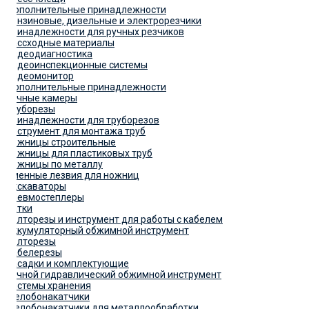
Дополнительные принадлежности
Бензиновые, дизельные и электрорезчики
Принадлежности для ручных резчиков
Рассходные материалы
Видеодиагностика
Видеоинспекционные системы
Видеомонитор
Дополнительные принадлежности
Ручные камеры
Труборезы
Принадлежности для труборезов
Инструмент для монтажа труб
Ножницы строительные
Ножницы для пластиковых труб
Ножницы по металлу
Сменные лезвия для ножниц
Экскаваторы
Пневмостеплеры
Катки
Болторезы и инструмент для работы с кабелем
Аккумуляторный обжимной инструмент
Болторезы
Кабелерезы
Насадки и комплектующие
Ручной гидравлический обжимной инструмент
Системы хранения
Желобонакатчики
Желобонакатчики для металлообработки