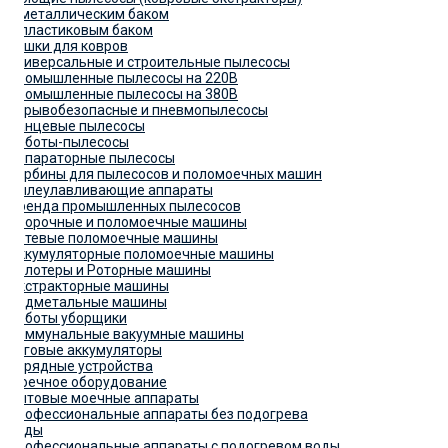
С металлическим баком
С пластиковым баком
Сушки для ковров
Универсальные и строительные пылесосы
Промышленные пылесосы на 220В
Промышленные пылесосы на 380В
Взрывобезопасные и пневмопылесосы
Ранцевые пылесосы
Роботы-пылесосы
Сепараторные пылесосы
Турбины для пылесосов и поломоечных машин
Пылеулавливающие аппараты
Аренда промышленных пылесосов
Уборочные и поломоечные машины
Сетевые поломоечные машины
Аккумуляторные поломоечные машины
Полотеры и Роторные машины
Экстракторные машины
Подметальные машины
Роботы уборщики
Коммунальные вакуумные машины
Тяговые аккумуляторы
Зарядные устройства
Моечное оборудование
Бытовые моечные аппараты
Профессиональные аппараты без подогрева
воды
Профессиональные аппараты с подогревом воды