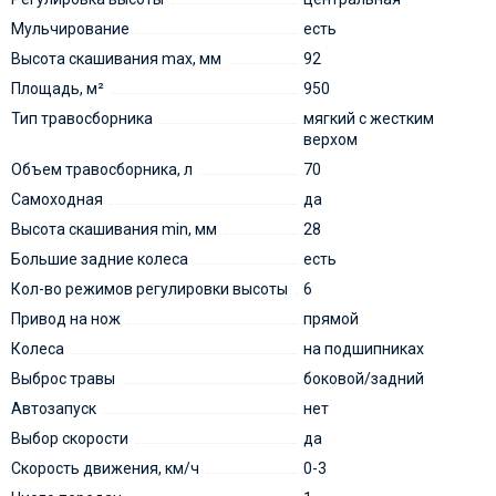
Мульчирование
есть
Высота скашивания max, мм
92
Площадь, м²
950
Тип травосборника
мягкий с жестким
верхом
Объем травосборника, л
70
Самоходная
да
Высота скашивания min, мм
28
Большие задние колеса
есть
Кол-во режимов регулировки высоты
6
Привод на нож
прямой
Колеса
на подшипниках
Выброс травы
боковой/задний
Автозапуск
нет
Выбор скорости
да
Скорость движения, км/ч
0-3