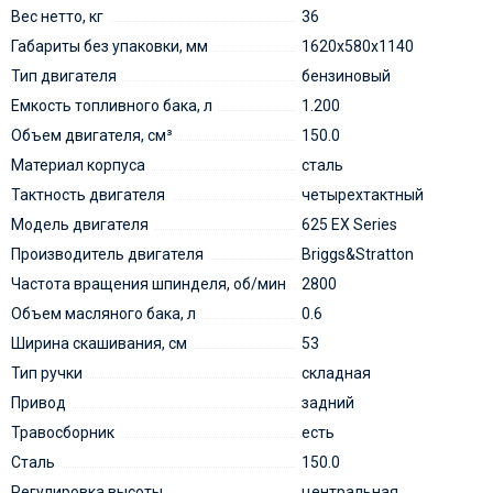
Вес нетто, кг
36
Габариты без упаковки, мм
1620x580x1140
Тип двигателя
бензиновый
Емкость топливного бака, л
1.200
Объем двигателя, см³
150.0
Материал корпуса
сталь
Тактность двигателя
четырехтактный
Модель двигателя
625 EX Series
Производитель двигателя
Briggs&Stratton
Частота вращения шпинделя, об/мин
2800
Объем масляного бака, л
0.6
Ширина скашивания, см
53
Тип ручки
складная
Привод
задний
Травосборник
есть
Сталь
150.0
Регулировка высоты
центральная