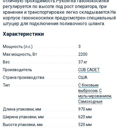
отличную проходимость.Рукоятка газонокосилки
регулируется по высоте под рост оператора, при
хранении и транспортировке легко складывается.На
корпусе газонокосилки предусмотрен специальный
штуцер для подключения поливочного шланга.
Характеристики
Мощность (л.с.)
3
Max мощность, Вт
2200
Вес
37 кг
Производитель
CUB CADET
Страна производства
США
Тип
С боковым
выбросом
,
С
мульчированием
,
Самоходные
Длина упаковки, мм
970 мм
Ширина упаковки, мм
620 мм
Высота упаковки, мм
520 мм