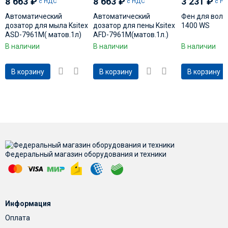
8 663
₽
8 663
₽
3 231
₽
с НДС
с НДС
с Н
Автоматический
Автоматический
Фен для волос
дозатор для мыла Ksitex
дозатор для пены Ksitex
1400 WS
ASD-7961М( матов.1л)
AFD-7961М(матов.1л.)
В наличии
В наличии
В наличии
В корзину
В корзину
В корзину
Федеральный магазин оборудования и техники
Информация
Оплата