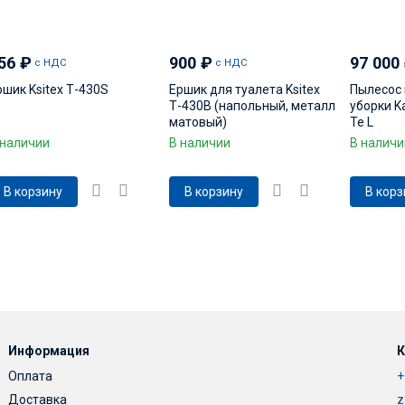
56
₽
900
₽
97 000
с НДС
с НДС
ршик Ksitex Т-430S
Ершик для туалета Ksitex
Пылесос 
Т-430B (напольный, металл
уборки Ka
матовый)
Te L
 наличии
В наличии
В наличи
В корзину
В корзину
В корз
Информация
К
Оплата
+
Доставка
z