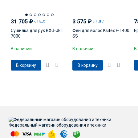
31 705
₽
3 575
₽
7
с НДС
с НДС
Сушилка для рук BXG-JET
Фен для волос Ksitex F-1400
Е
7000
SS
В наличии
В наличии
В
В корзину
В корзину
Федеральный магазин оборудования и техники