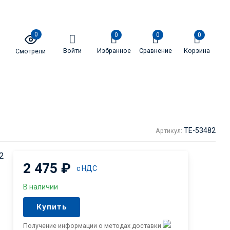
0
0
0
0
Войти
Избранное
Сравнение
Корзина
Смотрели
TE-53482
Артикул:
2
2 475
₽
с НДС
В наличии
Купить
Получение информации о методах доставки