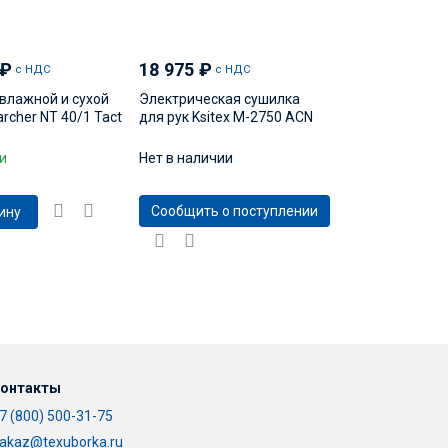
₽
18 975
₽
с НДС
с НДС
влажной и сухой
Электрическая сушилка
rcher NT 40/1 Tact
для рук Ksitex M-2750 AСN
и
Нет в наличии
Сообщить о поступлении
ину
онтакты
7 (800) 500-31-75
akaz@texuborka.ru