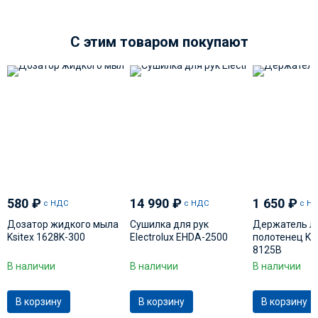
C этим товаром покупают
580
₽
14 990
₽
1 650
₽
с НДС
с НДС
с Н
Дозатор жидкого мыла
Сушилка для рук
Держатель л
Ksitex 1628K-300
Electrolux EHDA-2500
полотенец Ksi
8125B
В наличии
В наличии
В наличии
В корзину
В корзину
В корзину