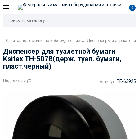
0
→
Санитарно-гостиничное оборудование
→
Диспенсеры и держатели
Диспенсер для туалетной бумаги
Ksitex TН-507B(держ. туал. бумаги,
пласт.черный)
Поделиться
TE-63925
Артикул: