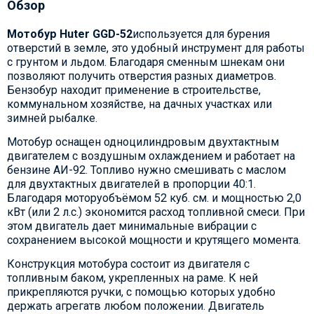
Обзор
Мотобур Huter GGD-52
используется для бурения
отверстий в земле, это удобный инструмент для работы
с грунтом и льдом. Благодаря сменным шнекам они
позволяют получить отверстия разных диаметров.
Бензобур находит применение в строительстве,
коммунальном хозяйстве, на дачных участках или
зимней рыбалке.
Мотобур оснащен одноцилиндровым двухтактным
двигателем с воздушным охлаждением и работает на
бензине АИ-92. Топливо нужно смешивать с маслом
для двухтактных двигателей в пропорции 40:1.
Благодаря моторуобъёмом 52 куб. см. и мощностью 2,0
кВт (или 2 л.с.) экономится расход топливной смеси. При
этом двигатель дает минимальные вибрации с
сохранением высокой мощности и крутящего момента.
Конструкция мотобура состоит из двигателя с
топливным баком, укрепленных на раме. К ней
прикрепляются ручки, с помощью которых удобно
держать агрегатв любом положении. Двигатель