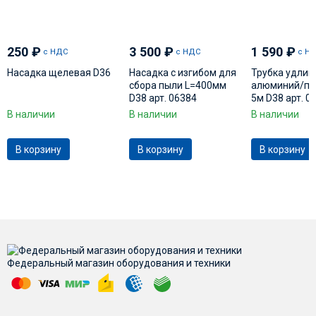
250
₽
3 500
₽
1 590
₽
с НДС
с НДС
с Н
Насадка щелевая D36
Насадка с изгибом для
Трубка удлин
сбора пыли L=400мм
алюминий/пла
D38 арт. 06384
5м D38 арт. 0
В наличии
В наличии
В наличии
В корзину
В корзину
В корзину
Федеральный магазин оборудования и техники