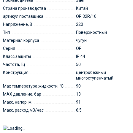
Производитель
Saer
Страна производства
Китай
артикул поставщика
OP 32R/10
Напряжение, В
220
Тип
Поверхностный
Материал корпуса
чугун
Серия
ОР
Класс защиты
IP 44
Частота, Гц
50
Конструкция
центробежный
многоступенчатый
Мах температура жидкости, °С
90
MAX давление, бар
13
Макс. напор, м.
91
Макс. расход м3/час
6.5