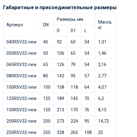
Габаритные и присоединительные размеры
Размеры, мм
Масса,
Артикул
DN
кг
D
D1
L
040RSV32-new
40
92
60
54
1,31
050RSV32-new
50
106
65
54
1,46
065RSV32-new
65
126
79
54
2,16
080RSV32-new
80
142
95
57
2,77
100RSV32-new
100
158
118
64
4,07
125RSV32-new
125
189
145
70
6,2
150RSV32-new
150
213
170
76
8,15
200RSV32-new
200
273
224
95
14,72
250RSV32-new
250
328
265
108
25