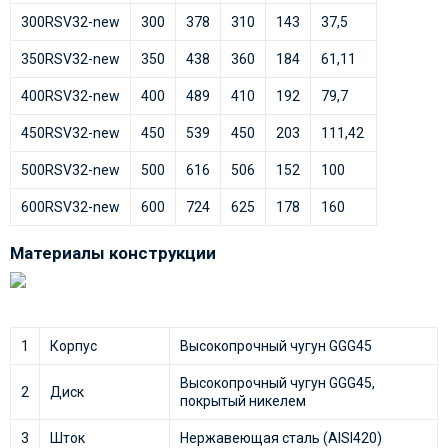
300RSV32-new
300
378
310
143
37,5
350RSV32-new
350
438
360
184
61,11
400RSV32-new
400
489
410
192
79,7
450RSV32-new
450
539
450
203
111,42
500RSV32-new
500
616
506
152
100
600RSV32-new
600
724
625
178
160
Материалы конструкции
1
Корпус
Высокопрочный чугун GGG45
Высокопрочный чугун GGG45,
2
Диск
покрытый никелем
3
Шток
Нержавеющая сталь (AISI420)