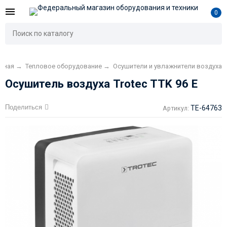
0
вная
→
Тепловое оборудование
→
Осушители и увлажнители воздуха
Осушитель воздуха Trotec TTK 96 E
Поделиться
TE-64763
Артикул: