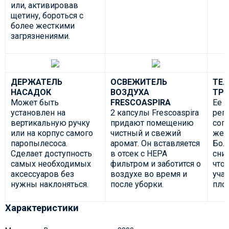
или, активировав
щетину, бороться с
более жесткими
загрязнениями.
ДЕРЖАТЕЛЬ
ОСВЕЖИТЕЛЬ
ТЕЛ
НАСАДОК
ВОЗДУХА
ТРУ
Может быть
FRESCOASPIRA
Ее 
установлен на
2 капсулы Frescoaspira
рег
вертикальную ручку
придают помещению
сог
или на корпус самого
чистный и свежий
жел
паропылесоса.
аромат. Он вставляется
Бол
Сделает доступность
в отсек с HEPA
сним
самых необходимых
фильтром и заботится о
что
аксессуаров без
воздухе во время и
уча
нужны наклоняться.
после уборки.
пло
Характеристики