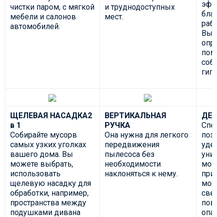
эфф
чистки паром, с мягкой
и труднодоступных
бла
мебели и салонов
мест.
рабо
автомобилей.
Выб
опр
пом
соб
гиг
ЩЕЛЕВАЯ НАСАДКА2
ВЕРТИКАЛЬНАЯ
ДЕР
в 1
РУЧКА
Спе
Собирайте мусорв
Она нужна для легкого
поз
самых узких уголках
передвижения
уде
вашего дома. Вы
пылесоса без
уни
можете выбрать,
необходимости
мою
использовать
наклоняться к нему.
при
щелевую насадку для
мож
обработки, например,
све
пространства между
пов
подушками дивана
опа