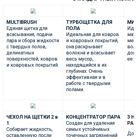
MULTIBRUSH
ТУРБОЩЕТКА ДЛЯ
МИ
Единая щетка для
ПОЛА
Иде
всасывания, подачи
Идеальная для ковров
мат
пара и сбора жидкости
и ковровых покрытий,
меб
с твердых полов,
она раскрывает
вол
деликатных
волокна и всасывает
дом
поверхностей, ковров
весь мусор,
ее 
и ковровых покрытий.
находящийся в их
глубинах. Очень
эффективная и в
работе с твердыми
полами.
ЧЕХОЛ НА ЩЕТКИ 2 в
КОНЦЕНТРАТОР ПАРА
3 Н
1
Создан для удаления
РАЗ
Собирает жидкость,
самых устойчивых
Доб
оставленную после
точечных загрязнений