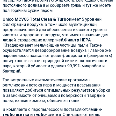
мусор, но также пролитую жидкость. Благодаря системе
постоянного долива вы собираете грязь и тут же моете
пол горячим сухим паром.
Unico MCV85 Total Clean & Turbo
имеет 5 уровней
фильтрации воздуха, в том числе мультициклон,
предназначенный для обеспечения высокого уровня
чистоты и здорового воздуха, что имеет значение для
людей, страдающих аллергией.
Фильтр НЕРА
13
задерживает мельчайшие частицы пыли. Также
осуществляется дезодорирование воздуха. Главное же:
паропылесос позволяет дезинфицировать (санировать)
поверхность за счет природной силе и экологичности
пара, который убивает и удаляет 99,99% микробов и
бактерий.
Три встроенные автоматические программы
регулировки потока пара и мощности всасывания
позволяют добиться оптимальных результатов уборки
в зависимости от очищаемой поверхности: твердые
полы, ванная комната, обивочная ткань.
В комплекте с паропылесосом поставляются
мини-
турбо щетка и турбо-щетка
. Они удаляют пыль,