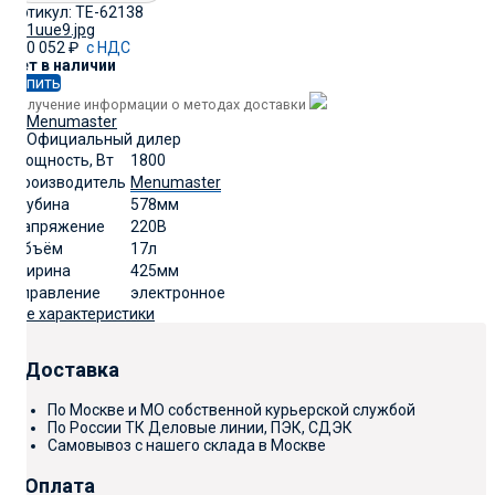
Артикул:
TE-62138
130 052
₽
с НДС
Нет в наличии
Купить
Получение информации о методах доставки
Мощность, Вт
1800
Производитель
Menumaster
Глубина
578мм
Напряжение
220В
Объём
17л
Ширина
425мм
Управление
электронное
Все характеристики
Доставка
По Москве и МО собственной курьерской службой
По России ТК Деловые линии, ПЭК, СДЭК
Самовывоз с нашего склада в Москве
Оплата