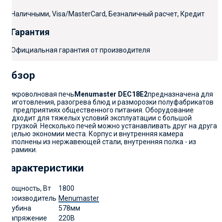
Наличными, Visa/MasterCard, Безналичный расчет, Кредит
Гарантия
Официальная гарантия от производителя
Обзор
Микроволновая печь
Menumaster DEC18E2
предназначена для
приготовления, разогрева блюд и разморозки полуфабрикатов
на предприятиях общественного питания. Оборудование
подходит для тяжелых условий эксплуатации с большой
нагрузкой. Несколько печей можно устанавливать друг на друга
с целью экономии места. Корпус и внутренняя камера
выполнены из нержавеющей стали, внутренняя полка - из
керамики.
Характеристики
Мощность, Вт
1800
Производитель
Menumaster
Глубина
578мм
Напряжение
220В