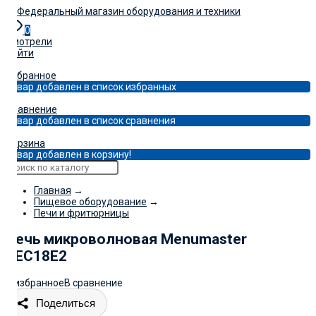
0
Смотрели
Войти
0
Избранное
Товар добавлен в список избранных
0
Сравнение
Товар добавлен в список сравнения
0
Корзина
Товар добавлен в корзину!
Главная
→
Пищевое оборудование
→
Печи и фритюрницы
Печь микроволновая Menumaster
DEC18E2
В избранное
В сравнение
Поделиться