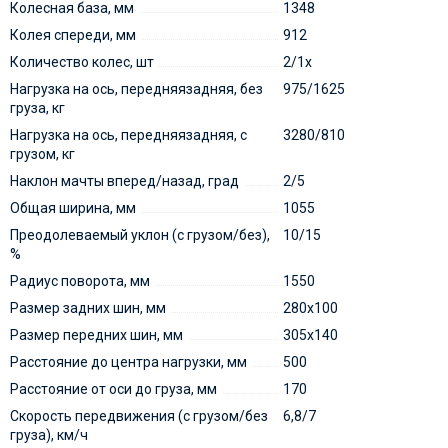
Колесная база, мм
1348
Колея спереди, мм
912
Количество колес, шт
2/1х
Нагрузка на ось, передняязадняя, без
975/1625
груза, кг
Нагрузка на ось, передняязадняя, с
3280/810
грузом, кг
Наклон мачты вперед/назад, град
2/5
Общая ширина, мм
1055
Преодолеваемый уклон (с грузом/без),
10/15
%
Радиус поворота, мм
1550
Размер задних шин, мм
280х100
Размер передних шин, мм
305х140
Расстояние до центра нагрузки, мм
500
Расстояние от оси до груза, мм
170
Скорость передвижения (с грузом/без
6,8/7
груза), км/ч