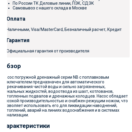
По России ТК Деловые линии, ПЭК, СДЭК
Самовывоз с нашего склада в Москве
Оплата
Наличными, Visa/MasterCard, Безналичный расчет, Кредит
Гарантия
Официальная гарантия от производителя
Обзор
Насос погружной дренажный серии NB с поплавковым
выключателем предназначен для автоматического
перекачивания чистой воды и сильно загрязненных,
фекальных жидкостей, водоотвода из шахт, котлованов,
затопленных подвалов и дренажных колодцев. Насос обладает
высокой производительностью и снабжен режущим ножом, что
позволяет использовать его для ликвидации наводнений,
затоплений, аварий на линиях водоснабжения и в системах
канализации.
Характеристики