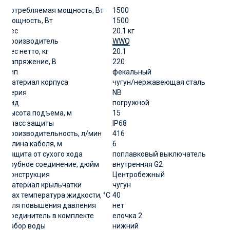
Потребляемая мощность, Вт
1500
Мощность, Вт
1500
Вес
20.1 кг
Производитель
WWQ
Вес нетто, кг
20.1
Напряжение, В
220
Тип
фекальный
Материал корпуса
чугун/нержавеющая сталь
Серия
NB
Вид
погружной
Высота подъема, м
15
Класс защиты
IP68
Производительность, л/мин
416
Длина кабеля, м
6
Защита от сухого хода
поплавковый выключатель
Трубное соединение, дюйм
внутренняя G2
Конструкция
Центробежный
Материал крыльчатки
чугун
Мах температура жидкости, °С
40
Для повышения давления
нет
Соединитель в комплекте
елочка 2
Забор воды
нижний