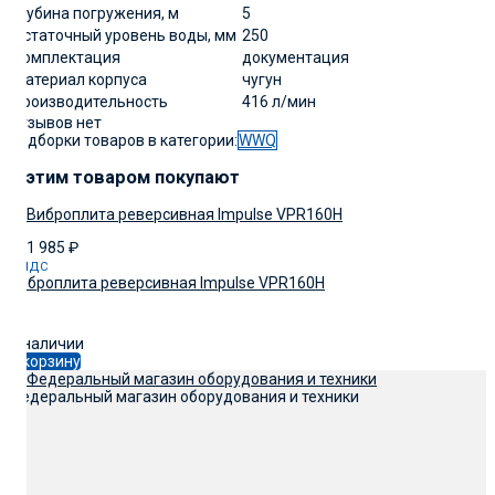
Глубина погружения, м
5
Остаточный уровень воды, мм
250
Комплектация
документация
Материал корпуса
чугун
Производительность
416 л/мин
Отзывов нет
Подборки товаров в категории:
WWQ
C этим товаром покупают
131 985
₽
с НДС
Виброплита реверсивная Impulse VPR160H
В наличии
В корзину
Федеральный магазин оборудования и техники