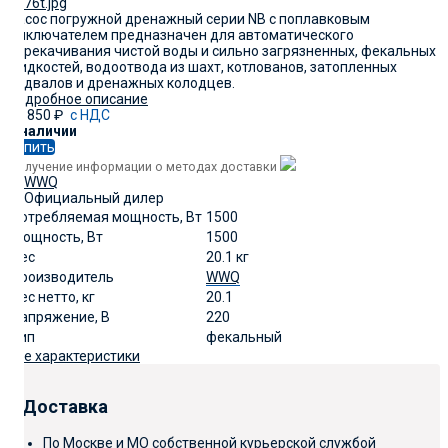
Насос погружной дренажный серии NB с поплавковым
выключателем предназначен для автоматического
перекачивания чистой воды и сильно загрязненных, фекальных
жидкостей, водоотвода из шахт, котлованов, затопленных
подвалов и дренажных колодцев.
Подробное описание
21 850
₽
с НДС
В наличии
Купить
Получение информации о методах доставки
Потребляемая мощность, Вт
1500
Мощность, Вт
1500
Вес
20.1 кг
Производитель
WWQ
Вес нетто, кг
20.1
Напряжение, В
220
Тип
фекальный
Все характеристики
Доставка
По Москве и МО собственной курьерской службой