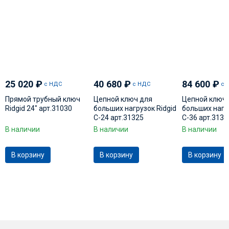
25 020
₽
40 680
₽
84 600
₽
с НДС
с НДС
с 
Прямой трубный ключ
Цепной ключ для
Цепной ключ 
Ridgid 24" арт.31030
больших нагрузок Ridgid
больших нагру
C-24 арт.31325
С-36 арт.3133
В наличии
В наличии
В наличии
В корзину
В корзину
В корзину