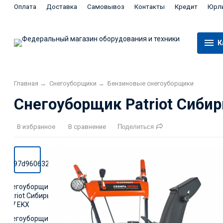
Оплата
Доставка
Самовывоз
Контакты
Кредит
Юрл
К
Главная
→
Снегоуборщики
→
Бензиновые снегоуборщики
Снегоуборщик Patriot Сибир
В избранное
В сравнение
Поделиться