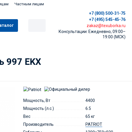
ицам
Частным лицам
+7 (800) 500-31-75
+7 (495) 545-45-76
аталог
zakaz@texuborka.ru
Консультации: Ежедневно, 09:00–
19:00 (МСК)
ь 997 ЕKX
Мощность, Вт
4400
Мощность (л.с.)
6.5
Вес
65 кг
Производитель
PATRIOT