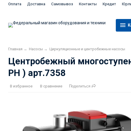
Оплата
Доставка
Самовывоз
Контакты
Кредит
Юрл
К
Главная
→
Насосы
→
Циркуляционные и центробежные насосы
Центробежный многоступен
PH ) арт.7358
В избранное
В сравнение
Поделиться