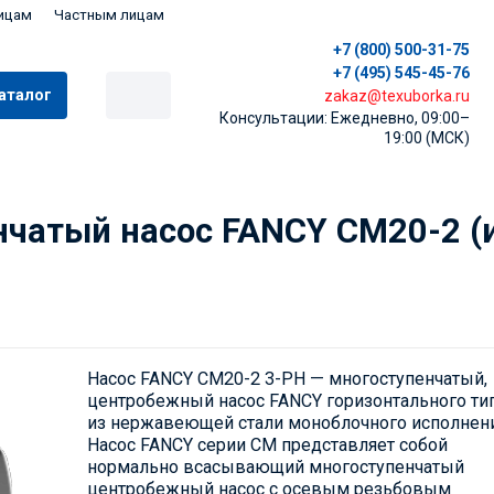
ицам
Частным лицам
+7 (800) 500-31-75
+7 (495) 545-45-76
аталог
zakaz@texuborka.ru
Консультации: Ежедневно, 09:00–
19:00 (МСК)
чатый насос FANCY CM20-2 (
Насос FANCY CM20-2 3-PH — многоступенчатый,
центробежный насос FANCY горизонтального ти
из нержавеющей стали моноблочного исполнени
Насос FANCY серии CM представляет собой
нормально всасывающий многоступенчатый
центробежный насос с осевым резьбовым