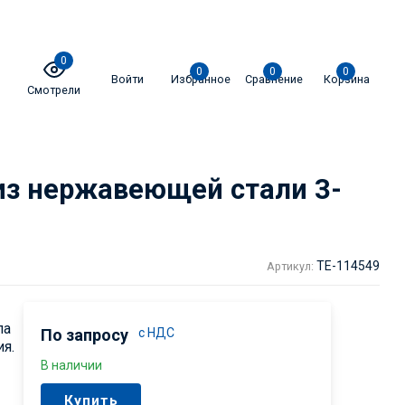
0
0
0
0
Войти
Избранное
Сравнение
Корзина
Смотрели
из нержавеющей стали 3-
TE-114549
Артикул:
па
По запросу
с НДС
я.
В наличии
Купить