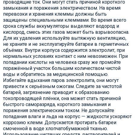
проводящие ток. Они могут стать причиной короткого
замыкания и поражения электричеством. На время
перевозки и хранения клеммы должны быть
защищены специальными клеммами. Во время всего
срока службы аккумуляторы выделяют водород и
кислород, смесь этих газов может быть взрывоопасна.
Для их удаления используйте вытяжную вентиляцию,
не храните и не эксплуатируйте батареи в герметичных
объёмах. Внутри корпуса содержится электролит, при
нормальных условиях контакт с ним невозможен. При
попадании кислоты на человека сразу же промойте
поражённый участок большим количеством чистой
воды и обратитесь за медицинской помощью.
Избегайте вдыхания паров электролита, они могут
привести к серьёзным ожогам. Следите за чистотой
батарей, загрязнение приводит к образованию
токопроводящей плёнки, она может стать причиной
быстрого саморазряда, короткого замыкания и
поражения электрическим током. Не допускайте
попадания влаги и льда на корпус — жидкости ускоряют
коррозию клемм. Допускается протирать батареи
смоченной в воде хлопчатобумажной тканью.
Использование чистящих средств, растворителей и