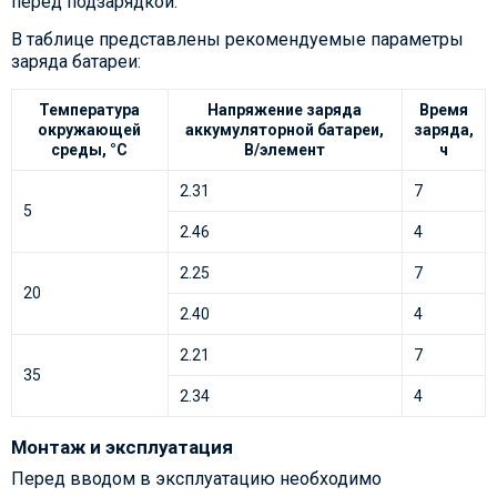
перед подзарядкой.
В таблице представлены рекомендуемые параметры
заряда батареи:
Температура
Напряжение заряда
Время
окружающей
аккумуляторной батареи,
заряда,
среды, °С
В/элемент
ч
2.31
7
5
2.46
4
2.25
7
20
2.40
4
2.21
7
35
2.34
4
Монтаж и эксплуатация
Перед вводом в эксплуатацию необходимо