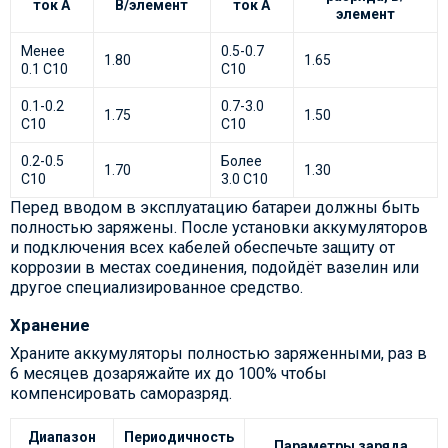
ток А
В/элемент
ток А
элемент
Менее
0.5-0.7
1.80
1.65
0.1 C10
C10
0.1-0.2
0.7-3.0
1.75
1.50
C10
C10
0.2-0.5
Более
1.70
1.30
C10
3.0 C10
Перед вводом в эксплуатацию батареи должны быть
полностью заряжены. После установки аккумуляторов
и подключения всех кабелей обеспечьте защиту от
коррозии в местах соединения, подойдёт вазелин или
другое специализированное средство.
Хранение
Храните аккумуляторы полностью заряженными, раз в
6 месяцев дозаряжайте их до 100% чтобы
компенсировать саморазряд.
Диапазон
Периодичность
Параметры заряда