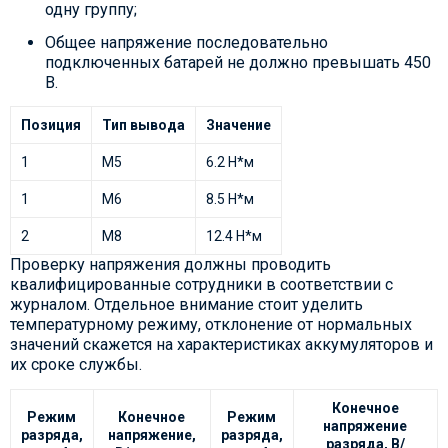
одну группу;
Общее напряжение последовательно
подключенных батарей не должно превышать 450
В.
Позиция
Тип вывода
Значение
1
М5
6.2 Н*м
1
М6
8.5 Н*м
2
М8
12.4 Н*м
Проверку напряжения должны проводить
квалифицированные сотрудники в соответствии с
журналом. Отдельное внимание стоит уделить
температурному режиму, отклонение от нормальных
значений скажется на характеристиках аккумуляторов и
их сроке службы.
Конечное
Режим
Конечное
Режим
напряжение
разряда,
напряжение,
разряда,
разряда, В/