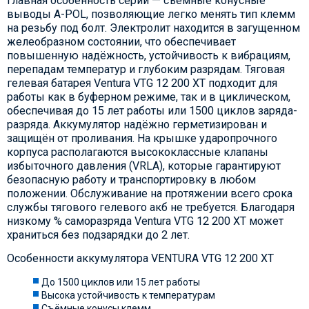
Главная особенность серии — съёмные конусные
выводы A-POL, позволяющие легко менять тип клемм
на резьбу под болт. Электролит находится в загущенном
желеобразном состоянии, что обеспечивает
повышенную надёжность, устойчивость к вибрациям,
перепадам температур и глубоким разрядам. Тяговая
гелевая батарея Ventura VTG 12 200 XT подходит для
работы как в буферном режиме, так и в циклическом,
обеспечивая до 15 лет работы или 1500 циклов заряда-
разряда. Аккумулятор надёжно герметизирован и
защищён от проливания. На крышке ударопрочного
корпуса располагаются высококлассные клапаны
избыточного давления (VRLA), которые гарантируют
безопасную работу и транспортировку в любом
положении. Обслуживание на протяжении всего срока
службы тягового гелевого акб не требуется. Благодаря
низкому % саморазряда Ventura VTG 12 200 XT может
храниться без подзарядки до 2 лет.
Особенности аккумулятора VENTURA VTG 12 200 XT
До 1500 циклов или 15 лет работы
Высока устойчивость к температурам
Съёмные конусы клемм