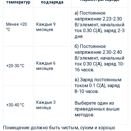
температур
подзаряда
а) Постоянное
напряжение 2.23-2.30
Менее +20
Каждые 9
В/элемент, начальный
°С
месяцев
ток 0.30 C(А), заряд 2-3
дня.
б) Постоянное
напряжение 2.30-2.40
В/элемент, начальный
Каждые 6
ток 0.30 C(А), заряд 10-
+20-30 °С
месяцев
16 часов.
в) Заряд постоянным
током 0.1 C(А), заряд
8-10 часов.
Каждые 3
Выберете один из
+30-40 °С
месяца
приведённых выше
методов.
Помещение должно быть чистым, сухим и хорошо