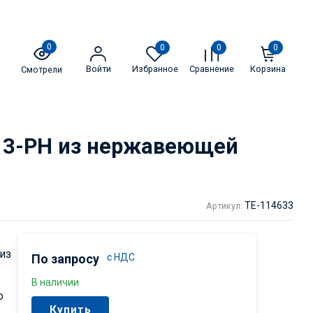
0
0
0
0
Войти
Избранное
Сравнение
Корзина
Смотрели
5 3-PH из нержавеющей
TE-114633
Артикул:
из
По запросу
с НДС
В наличии
о
Купить