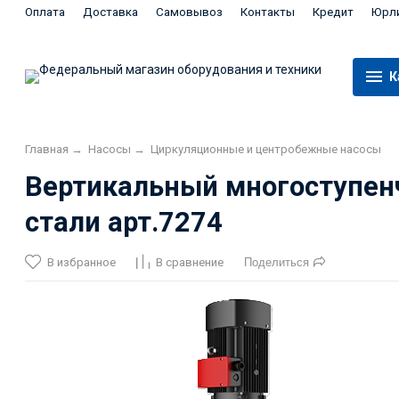
Оплата
Доставка
Самовывоз
Контакты
Кредит
Юрл
К
Главная
→
Насосы
→
Циркуляционные и центробежные насосы
Вертикальный многоступенч
стали арт.7274
В избранное
В сравнение
Поделиться