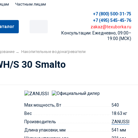
ицам
Частным лицам
+7 (800) 500-31-75
+7 (495) 545-45-76
аталог
zakaz@texuborka.ru
Консультации: Ежедневно, 09:00–
19:00 (МСК)
дование
→
Накопительные водонагреватели
WH/S 30 Smalto
Max мощность, Вт
540
Вес
18.63 кг
Производитель
ZANUSSI
Длина упаковки, мм
541 мм