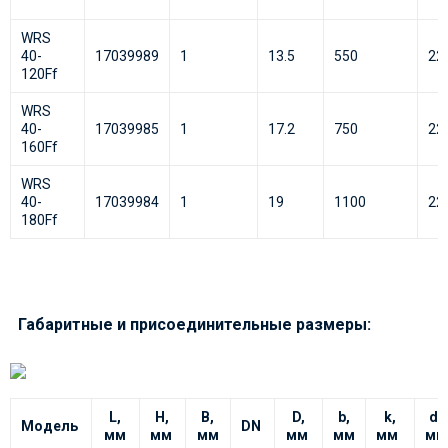
WRS
40-
17039989
1
13.5
550
22
120Ff
WRS
40-
17039985
1
17.2
750
22
160Ff
WRS
40-
17039984
1
19
1100
22
180Ff
Габаритные и присоединительные размеры:
L,
H,
B,
D,
b,
k,
d,
Модель
DN
мм
мм
мм
мм
мм
мм
мм