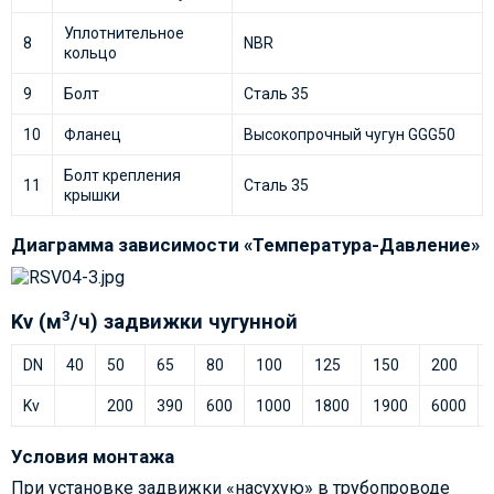
Уплотнительное
8
NBR
кольцо
9
Болт
Сталь 35
10
Фланец
Высокопрочный чугун GGG50
Болт крепления
11
Сталь 35
крышки
Диаграмма зависимости «Температура-Давление»
3
Kv (м
/ч) задвижки чугунной
DN
40
50
65
80
100
125
150
200
Kv
200
390
600
1000
1800
1900
6000
Условия монтажа
При установке задвижки «насухую» в трубопроводе