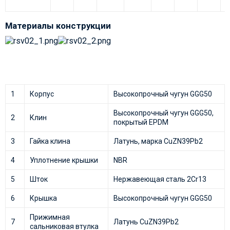
Материалы конструкции
1
Корпус
Высокопрочный чугун GGG50
Высокопрочный чугун GGG50,
2
Клин
покрытый EPDM
3
Гайка клина
Латунь, марка CuZN39Pb2
4
Уплотнение крышки
NBR
5
Шток
Нержавеющая сталь 2Cr13
6
Крышка
Высокопрочный чугун GGG50
Прижимная
7
Латунь CuZN39Pb2
сальниковая втулка