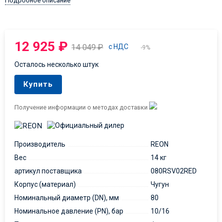
Подробное описание
12 925
₽
14 049
₽
с НДС
-9%
Осталось несколько штук
Купить
Получение информации о методах доставки
Производитель
REON
Вес
14 кг
артикул поставщика
080RSV02RED
Корпус (материал)
Чугун
Номинальный диаметр (DN), мм
80
Номинальное давление (PN), бар
10/16