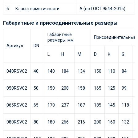
6
Класс герметичности
А (по ГОСТ 9544-2015)
Габаритные и присоединительные размеры
Габаритные
Присоединительные 
размеры, мм
Артикул
DN
n
L
H
M
D
K
G
d
4
040RSV02
40
140
184
134
150
110
84
4
050RSV02
50
150
208
158
165
125
99
4
065RSV02
65
170
237
187
185
145
118
8
080RSV02
80
180
266
216
200
160
132
8