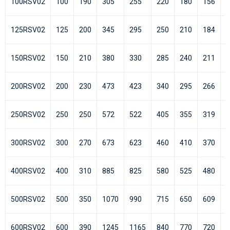
100RSV02
100
190
305
255
220
180
156
8
125RSV02
125
200
345
295
250
210
184
8
150RSV02
150
210
380
330
285
240
211
1
200RSV02
200
230
473
423
340
295
266
1
250RSV02
250
250
572
522
405
355
319
1
300RSV02
300
270
673
623
460
410
370
1
400RSV02
400
310
885
825
580
525
480
2
500RSV02
500
350
1070
990
715
650
609
2
600RSV02
600
390
1245
1165
840
770
720