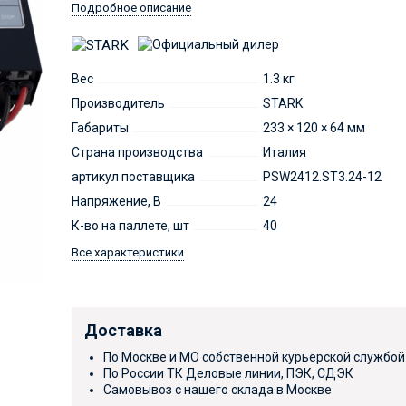
Подробное описание
Вес
1.3 кг
Производитель
STARK
Габариты
233 × 120 × 64 мм
Страна производства
Италия
артикул поставщика
PSW2412.ST3.24-12
Напряжение, В
24
К-во на паллете, шт
40
Все характеристики
Доставка
По Москве и МО собственной курьерской службой
По России ТК Деловые линии, ПЭК, СДЭК
Самовывоз с нашего склада в Москве