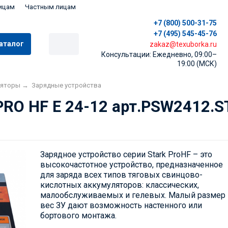
ицам
Частным лицам
+7 (800) 500-31-75
+7 (495) 545-45-76
аталог
zakaz@texuborka.ru
Консультации: Ежедневно, 09:00–
19:00 (МСК)
ляторы
→
Зарядные устройства
PRO HF E 24-12 арт.PSW2412.S
Зарядное устройство серии Stark ProHF – это
высокочастотное устройство, предназначенное
для заряда всех типов тяговых свинцово-
кислотных аккумуляторов: классических,
малообслуживаемых и гелевых. Малый размер 
вес ЗУ дают возможность настенного или
бортового монтажа.