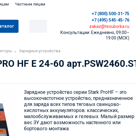
ицам
Частным лицам
+7 (800) 500-31-75
+7 (495) 545-45-76
аталог
zakaz@texuborka.ru
Консультации: Ежедневно, 09:00–
19:00 (МСК)
ляторы
→
Зарядные устройства
PRO HF E 24-60 арт.PSW2460.S
Зарядное устройство серии Stark ProHF – это
высокочастотное устройство, предназначенное
для заряда всех типов тяговых свинцово-
кислотных аккумуляторов: классических,
малообслуживаемых и гелевых. Малый размер 
вес ЗУ дают возможность настенного или
бортового монтажа.