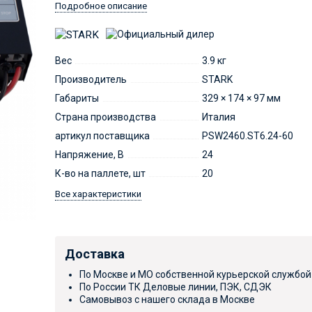
Подробное описание
Вес
3.9 кг
Производитель
STARK
Габариты
329 × 174 × 97 мм
Страна производства
Италия
артикул поставщика
PSW2460.ST6.24-60
Напряжение, В
24
К-во на паллете, шт
20
Все характеристики
Доставка
По Москве и МО собственной курьерской службой
По России ТК Деловые линии, ПЭК, СДЭК
Самовывоз с нашего склада в Москве