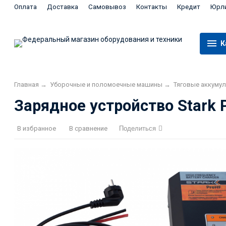
Оплата
Доставка
Самовывоз
Контакты
Кредит
Юрл
К
Главная
→
Уборочные и поломоечные машины
→
Тяговые аккуму
Зарядное устройство Stark 
В избранное
В сравнение
Поделиться