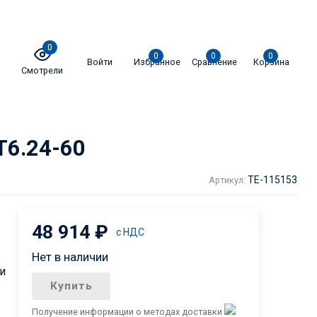
0
0
0
0
Войти
Избранное
Сравнение
Корзина
Смотрели
T6.24-60
TE-115153
Артикул:
48 914
₽
с НДС
Нет в наличии
и
Купить
Получение информации о методах доставки