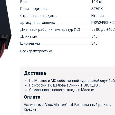
Вес
10.9 кг
Производитель
STARK
Страна производства
Италия
артикул поставщика
PSW2490PFC.
Диапазон рабочих температур (°C)
от 0C до +40С
Длина,мм
540
Ширина.мм
340
Все характеристики
Доставка
По Москве и МО собственной курьерской службой
По России ТК Деловые линии, ПЭК, СДЭК
Самовывоз с нашего склада в Москве
Оплата
Наличными, Visa/MasterCard, Безналичный расчет,
Кредит