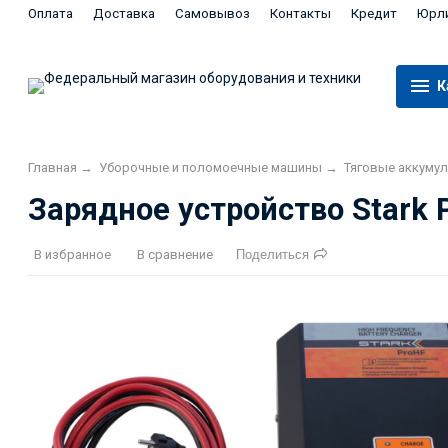
Оплата
Доставка
Самовывоз
Контакты
Кредит
Юрл
К
Главная
→
Уборочные и поломоечные машины
→
Тяговые аккуму
Зарядное устройство Stark 
В избранное
В сравнение
Поделиться