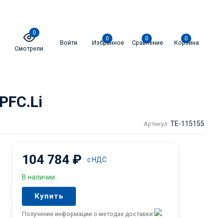
0
0
0
0
Войти
Избранное
Сравнение
Корзина
Смотрели
PFC.Li
TE-115155
Артикул:
104 784
₽
с НДС
В наличии
Купить
Получение информации о методах доставки