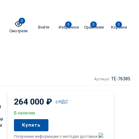
0
0
0
0
Войти
Избранное
Сравнение
Корзина
Смотрели
TE-76385
Артикул:
264 000
₽
с НДС
м
В наличии
ом
м
Купить
Получение информации о методах доставки