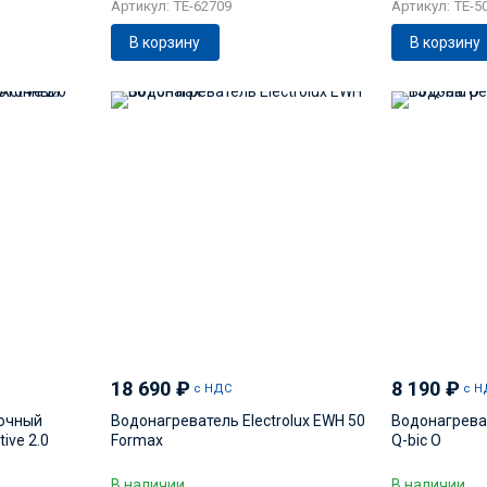
Артикул: TE-62709
Артикул: TE-5
В корзину
В корзину
18 690
₽
8 190
₽
с НДС
с Н
очный
Водонагреватель Electrolux EWH 50
Водонагреват
tive 2.0
Formax
Q-bic O
В наличии
В наличии