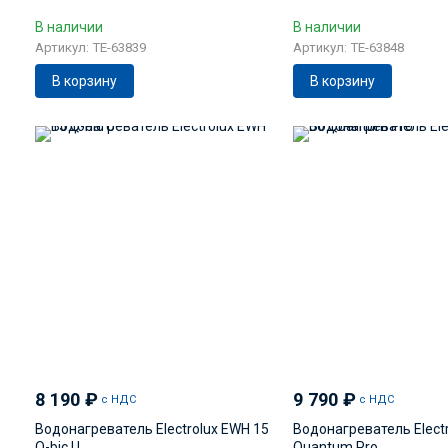
В наличии
В наличии
Артикул: TE-63839
Артикул: TE-63848
В корзину
В корзину
8 190
₽
9 790
₽
с НДС
с НДС
Водонагреватель Electrolux EWH 15
Водонагреватель Elect
Q-bic U
Quantum Pro