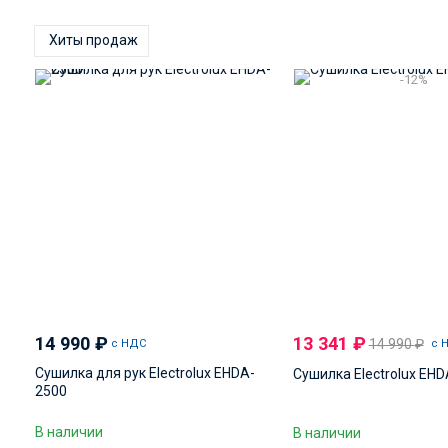
Хиты продаж
-12%
14 990
₽
13 341
₽
14 990
₽
с НДС
с 
Сушилка для рук Electrolux EHDA-
Сушилка Electrolux EHD
2500
В наличии
В наличии