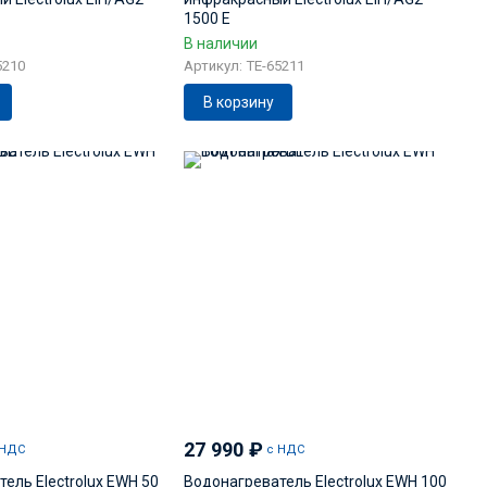
1500 E
В наличии
5210
Артикул: TE-65211
В корзину
27 990
₽
 НДС
с НДС
ель Electrolux EWH 50
Водонагреватель Electrolux EWH 100