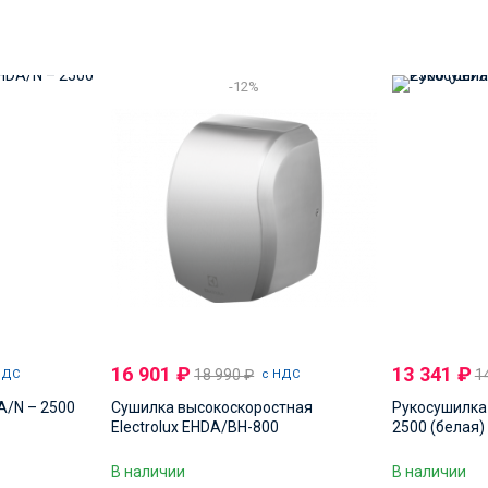
-12%
16 901
₽
13 341
₽
18 990
₽
1
НДС
с НДС
A/N – 2500
Сушилка высокоскоростная
Рукосушилка 
Electrolux EHDA/BH-800
2500 (белая)
В наличии
В наличии