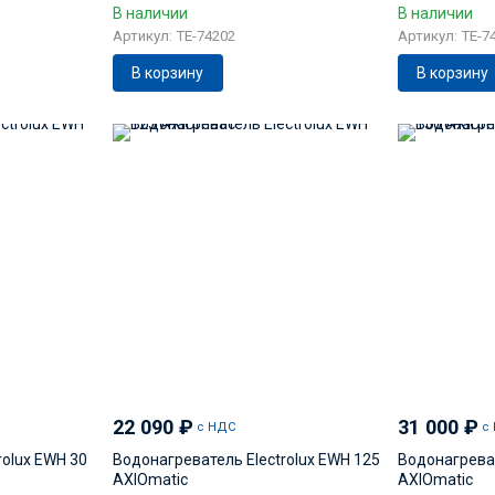
В наличии
В наличии
Артикул: TE-74202
Артикул: TE-7
В корзину
В корзину
22 090
₽
31 000
₽
с НДС
с
rolux EWH 30
Водонагреватель Electrolux EWH 125
Водонагреват
AXIOmatic
AXIOmatic