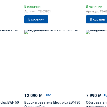
В наличии
В наличии
Артикул: TE-63851
Артикул: TE-6
В корзину
В корзину
12 090
₽
7 990
₽
с НДС
с Н
rolux EWH 50
Водонагреватель Electrolux EWH 80
Обогревател
Quantum Pro
инфракрасный