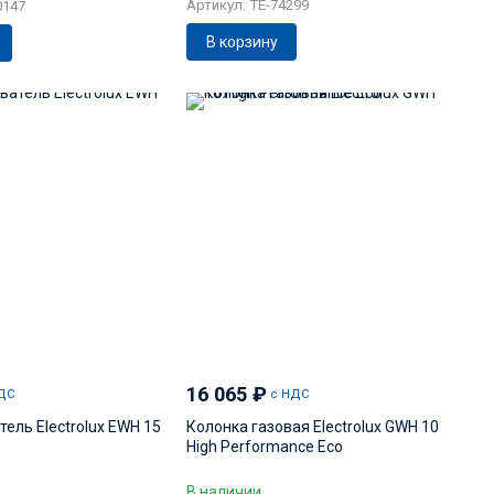
Артикул: TE-74299
0147
В корзину
16 065
₽
ДС
с НДС
ель Electrolux EWH 15
Колонка газовая Electrolux GWH 10
High Performance Eco
В наличии