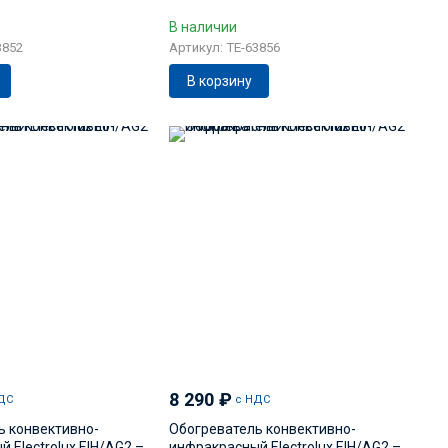
В наличии
3852
Артикул: TE-63856
В корзину
8 290
₽
ДС
с НДС
ь конвективно-
Обогреватель конвективно-
 Electrolux EIH/AG2 –
инфракрасный Electrolux EIH/AG2 –