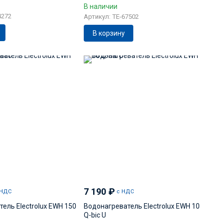
В наличии
4272
Артикул: TE-67502
В корзину
7 190
₽
 НДС
с НДС
ель Electrolux EWH 150
Водонагреватель Electrolux EWH 10
Q-bic U