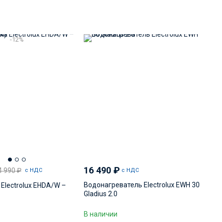
-12%
16 490
₽
4 990
₽
с НДС
с НДС
Водонагреватель Electrolux EWH 30
Electrolux EHDA/W –
Gladius 2.0
В наличии