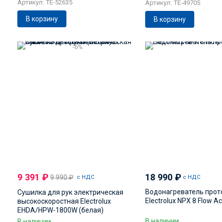
Артикул: TE-52635
Артикул: TE-49705
В корзину
В корзину
-6%
9 391
₽
18 990
₽
9 990
₽
с НДС
с НДС
Водонагреватель прот
Сушилка для рук электрическая
Electrolux NPX 8 Flow Ac
высокоскоростная Electrolux
EHDA/HPW-1800W (белая)
В наличии
В наличии