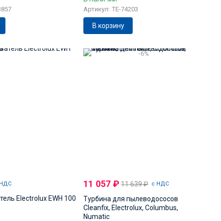
3857
Артикул: TE-74203
В корзину
-6%
11 057
₽
11 639
₽
 НДС
с НДС
ель Electrolux EWH 100
Турбина для пылеводососов
Cleanfix, Electrolux, Columbus,
Numatic