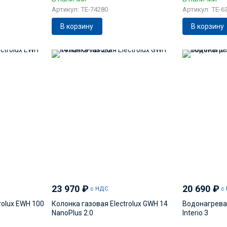
Артикул: TE-74280
Артикул: TE-6
В корзину
В корзину
23 970
₽
20 690
₽
с НДС
с
rolux EWH 100
Колонка газовая Electrolux GWH 14
Водонагреват
NanoPlus 2.0
Interio 3