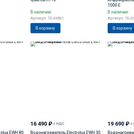
1000 E
В наличии
В наличии
Артикул: TE-63861
Артикул: TE-6
В корзину
В корзину
16 490
₽
19 690
₽
с НДС
с
rolux EWH 80
Водонагреватель Electrolux EWH 30
Водонагреват