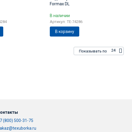
Formax DL
В наличии
4284
Артикул: TE-74286
В корзину
24
Показывать по
онтакты
7 (800) 500-31-75
akaz@texuborka.ru