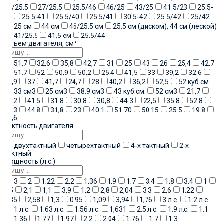
44/25.5
27/25.5
25.5/46
46/25
43/25
41.5/23
25.5-
38
25.5-41
25.5/40
25.5/41
30.5-42
25.5/42
25/42
25 см
44 см
46/25.5 см
25.5 см (диском), 44 см (леской)
41/25.5
41.5 см
25.5/44
Объем двигателя, см³
51,7
32,6
35,8
42,7
31
25
43
26
25,4
42.7
51.7
52
50,9
50,2
25.4
41,5
33
39,2
32.6
47,9
37
41,7
24,7
28
40,2
36,2
52,5
52 куб.см.
33 см3
25 см3
38.9 см3
43 куб.см.
52 см3
21,7
40.2
41.5
31.8
30.8
30,8
44.3
22,5
35.8
52.8
35.3
44.8
31,8
23
40.1
51.70
50.15
25.5
19.8
50,6
Тактность двигателя
двухтактный
четырехтактный
4-х тактный
2-х
тактный
Мощность (л.с.)
3
2
1,22
2,2
1,36
1,9
1,7
3,4
1,8
3.4
1
2,5
2,1
1,1
3,9
1,2
2,8
2,04
3,3
2,6
1.22
1,35
2,58
1,3
0,95
1,09
3,94
1,76
3 л.с.
1.2 л.с.
1 л.с.
1.63 л.с.
1.56 л.с.
1,631
2.5 л.с.
1.9 л.с.
1.1
1.36
1.77
1.97
2.2
2.04
1.76
1.7
1.3