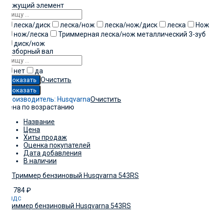
Режущий элемент
леска/диск
леска/нож
леска/нож/диск
леска
Нож
нож/леска
Триммерная леска/нож металлический 3-зуб
диск/нож
Разборный вал
нет
да
Очистить
Производитель:
Husqvarna
Очистить
Цена по возрастанию
Название
Цена
Хиты продаж
Оценка покупателей
Дата добавления
В наличии
54 784
₽
с НДС
Триммер бензиновый Husqvarna 543RS