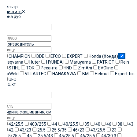
Фильтр
Очистить
✕
Цена
руб.
от
до
Производитель
CHAMPION
DDE
EFCO
EXPERT
Honda (Хонда)
Husqvarna
Huter
HYUNDAI
Maruyama
PATRIOT
Rein
STIHL
TOR
Ресанта
HND
ZimAni
EVOline
FoxWeld
VILLARTEC
HANAKAWA
ВМ
Helmut
Expert-bis
UFO
Вес
,
кг
от
до
Ширина скашивания, см
42/25.5
400/255
44
40/25.5
35
40
46
38
43
42
43/23
25.5
25.5/35
46/23
43/25.5
23
41.5/25.5
45
25.5/43
45/25.5
46/25.5
44/30.3