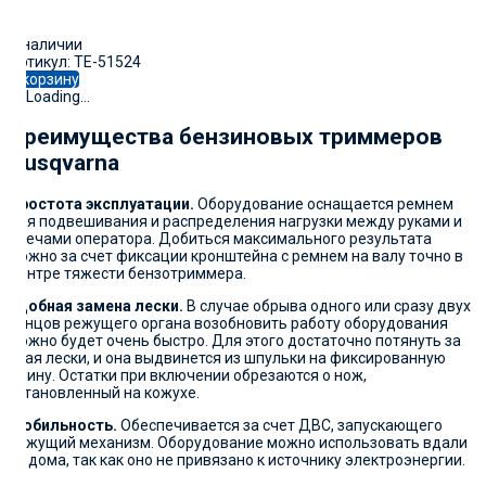
В наличии
Артикул: TE-51524
В корзину
Преимущества бензиновых триммеров
Husqvarna
Простота эксплуатации.
Оборудование оснащается ремнем
для подвешивания и распределения нагрузки между руками и
плечами оператора. Добиться максимального результата
можно за счет фиксации кронштейна с ремнем на валу точно в
центре тяжести бензотриммера.
Удобная замена лески.
В случае обрыва одного или сразу двух
концов режущего органа возобновить работу оборудования
можно будет очень быстро. Для этого достаточно потянуть за
края лески, и она выдвинется из шпульки на фиксированную
длину. Остатки при включении обрезаются о нож,
установленный на кожухе.
Мобильность.
Обеспечивается за счет ДВС, запускающего
режущий механизм. Оборудование можно использовать вдали
от дома, так как оно не привязано к источнику электроэнергии.