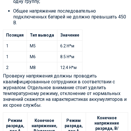
одну группу;
Общее напряжение последовательно
подключенных батарей не должно превышать 450
В.
Позиция
Тип вывода
Значение
1
М5
6.2 Н*м
1
М6
8.5 Н*м
2
М8
12.4 Н*м
Проверку напряжения должны проводить
квалифицированные сотрудники в соответствии с
журналом. Отдельное внимание стоит уделить
температурному режиму, отклонение от нормальных
значений скажется на характеристиках аккумуляторов и
их сроке службы.
Конечное
Режим
Конечное
Режим
напряжение
разряда,
напряжение,
разряда,
разряда, В/