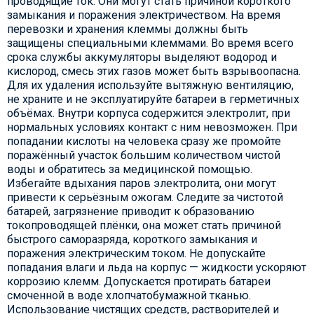
проводящие ток. Они могут стать причиной короткого
замыкания и поражения электричеством. На время
перевозки и хранения клеммы должны быть
защищены специальными клеммами. Во время всего
срока службы аккумуляторы выделяют водород и
кислород, смесь этих газов может быть взрывоопасна.
Для их удаления используйте вытяжную вентиляцию,
не храните и не эксплуатируйте батареи в герметичных
объёмах. Внутри корпуса содержится электролит, при
нормальных условиях контакт с ним невозможен. При
попадании кислоты на человека сразу же промойте
поражённый участок большим количеством чистой
воды и обратитесь за медицинской помощью.
Избегайте вдыхания паров электролита, они могут
привести к серьёзным ожогам. Следите за чистотой
батарей, загрязнение приводит к образованию
токопроводящей плёнки, она может стать причиной
быстрого саморазряда, короткого замыкания и
поражения электрическим током. Не допускайте
попадания влаги и льда на корпус — жидкости ускоряют
коррозию клемм. Допускается протирать батареи
смоченной в воде хлопчатобумажной тканью.
Использование чистящих средств, растворителей и