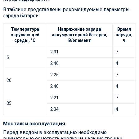
В таблице представлены рекомендуемые параметры
заряда батареи:
Температура
Напряжение заряда
Время
окружающей
аккумуляторной батареи,
заряда,
среды, °С
В/элемент
ч
2.31
7
5
2.46
4
2.25
7
20
2.40
4
2.21
7
35
2.34
4
Монтаж и эксплуатация
Перед вводом в эксплуатацию необходимо
внимательно осмотреть корпус на наличие трещин,