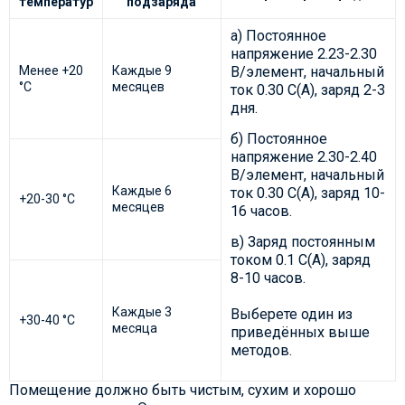
температур
подзаряда
а) Постоянное
напряжение 2.23-2.30
Менее +20
Каждые 9
В/элемент, начальный
°С
месяцев
ток 0.30 C(А), заряд 2-3
дня.
б) Постоянное
напряжение 2.30-2.40
В/элемент, начальный
Каждые 6
ток 0.30 C(А), заряд 10-
+20-30 °С
месяцев
16 часов.
в) Заряд постоянным
током 0.1 C(А), заряд
8-10 часов.
Каждые 3
Выберете один из
+30-40 °С
месяца
приведённых выше
методов.
Помещение должно быть чистым, сухим и хорошо