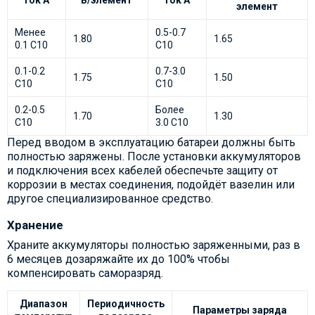
ток А
В/элемент
ток А
элемент
Менее
0.5-0.7
1.80
1.65
0.1 C10
C10
0.1-0.2
0.7-3.0
1.75
1.50
C10
C10
0.2-0.5
Более
1.70
1.30
C10
3.0 C10
Перед вводом в эксплуатацию батареи должны быть
полностью заряжены. После установки аккумуляторов
и подключения всех кабелей обеспечьте защиту от
коррозии в местах соединения, подойдёт вазелин или
другое специализированное средство.
Хранение
Храните аккумуляторы полностью заряженными, раз в
6 месяцев дозаряжайте их до 100% чтобы
компенсировать саморазряд.
Диапазон
Периодичность
Параметры заряда