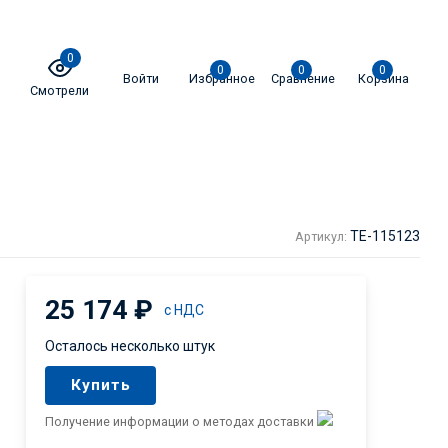
0
0
0
0
Войти
Избранное
Сравнение
Корзина
Смотрели
TE-115123
Артикул:
25 174
₽
с НДС
Осталось несколько штук
Купить
Получение информации о методах доставки