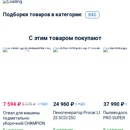
Подборки товаров в категории:
BXG
C этим товаром покупают
-7%
7 594
₽
24 960
₽
37 990
₽
8 079
₽
с НДС
с НДС
с 
Пеногенератор Procar Lt
Пылеводосос
Отвал для машины
25 SCO/25C
PRO SUPER
подметально-
уборочной CHAMPION
GS 5562
В наличии
В наличии
В наличии